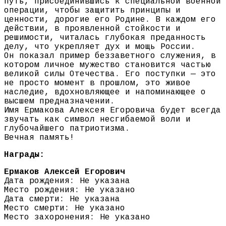
путь, присоединившись к специальной военной
операции, чтобы защитить принципы и
ценности, дорогие его Родине. В каждом его
действии, в проявленной стойкости и
решимости, читалась глубокая преданность
делу, что укрепляет дух и мощь России.
Он показал пример беззаветного служения, в
котором личное мужество становится частью
великой силы Отечества. Его поступки — это
не просто момент в прошлом, это живое
наследие, вдохновляющее и напоминающее о
высшем предназначении.
Имя Ермакова Алексея Егоровича будет всегда
звучать как символ несгибаемой воли и
глубочайшего патриотизма.
Вечная память!
Награды:
Ермаков Алексей Егорович
Дата рождения: Не указана
Место рождения: Не указано
Дата смерти: Не указана
Место смерти: Не указано
Место захоронения: Не указано