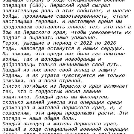
защищая страну в ходе специальной военной
операции (СВО). Пермский край сыграл
значительную роль в этих событиях, и многие
бойцы, проявившие самоотверженность, стали
настоящими героями. В настоящее время мы
продолжаем составлять список тех, кто пал в
бою из Пермского края, чтобы увековечить их
подвиг и выразить наше уважение.
Герои, ушедшие в период с 2022 по 2026
годы, навсегда останутся в наших сердцах.
Мы помним, что среди них были как опытные
воины, так и молодые новобранцы и
добровольцы только начинавшие свой путь.
Каждый из них внес свой вклад в защиту
Родины, и их утрата чувствуется не только
семьями, но и всей страной.
Список погибших из Пермского края включает
тех, кто с гордостью носил звание
защитника. Каждый день мы фиксируем,
сколько жизней унесла эта операция среди
уроженцев и жителей Пермского края, и, к
сожалению, эти цифры продолжают расти. Эти
потери — наша общая боль.
Каждый выходец и житель Пермского края,
павший в ходе специальной военной операции