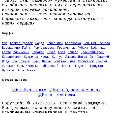
(СВО), стал символом мужества и стойкости.
Мы обязаны помнить о них и передавать их
истории будущим поколениям.
Вечная память всем павшим героям из
Пермского края, они навсегда останутся в
наших сердцах.
География
top
Александровск
Барда
Березники
Березовка
Большая Соснова
Верещагино
Гайны
Горнозаводск
Гремячинск
Губаха
Добрянка
Елово
Ильинский
Карагай
Кизел
Коса
Кочево
Красновишерск
Краснокамск
Кудымкар
Куеда
Кунгур
Лысьва
Нытва
Октябрьский
Орда
Оса
Оханск
Очер
Пермь
Полазна
Сива
Соликамск
Суксун
Уинское
Усть-Кишерть
Чайковский
Частые
Чердынь
Чернушка
Чусовой
Юрла
Юсьва
Присоединяйтесь к нам
Copyright © 2022-2026. Все права защищены.
Все данные, используемые на сайте, за
исключением комментариев и текстов