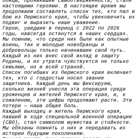
бойцы, проявившие самоотверженность, стали
настоящими героями. В настоящее время мы
продолжаем составлять список тех, кто пал в
бою из Пермского края, чтобы увековечить их
подвиг и выразить наше уважение.
Герои, ушедшие в период с 2022 по 2026
годы, навсегда останутся в наших сердцах.
Мы помним, что среди них были как опытные
воины, так и молодые новобранцы и
добровольцы только начинавшие свой путь.
Каждый из них внес свой вклад в защиту
Родины, и их утрата чувствуется не только
семьями, но и всей страной.
Список погибших из Пермского края включает
тех, кто с гордостью носил звание
защитника. Каждый день мы фиксируем,
сколько жизней унесла эта операция среди
уроженцев и жителей Пермского края, и, к
сожалению, эти цифры продолжают расти. Эти
потери — наша общая боль.
Каждый выходец и житель Пермского края,
павший в ходе специальной военной операции
(СВО), стал символом мужества и стойкости.
Мы обязаны помнить о них и передавать их
истории будущим поколениям.