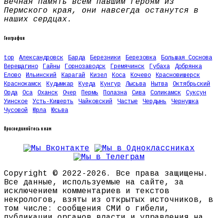
Вечная память всем павшим героям из
Пермского края, они навсегда останутся в
наших сердцах.
География
top
Александровск
Барда
Березники
Березовка
Большая Соснова
Верещагино
Гайны
Горнозаводск
Гремячинск
Губаха
Добрянка
Елово
Ильинский
Карагай
Кизел
Коса
Кочево
Красновишерск
Краснокамск
Кудымкар
Куеда
Кунгур
Лысьва
Нытва
Октябрьский
Орда
Оса
Оханск
Очер
Пермь
Полазна
Сива
Соликамск
Суксун
Уинское
Усть-Кишерть
Чайковский
Частые
Чердынь
Чернушка
Чусовой
Юрла
Юсьва
Присоединяйтесь к нам
Copyright © 2022-2026. Все права защищены.
Все данные, используемые на сайте, за
исключением комментариев и текстов
некрологов, взяты из открытых источников, в
том числе: сообщения СМИ о гибели,
публикации органов власти и управления на