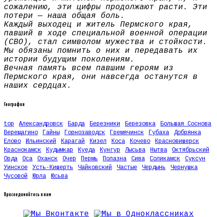
сожалению, эти цифры продолжают расти. Эти
потери — наша общая боль.
Каждый выходец и житель Пермского края,
павший в ходе специальной военной операции
(СВО), стал символом мужества и стойкости.
Мы обязаны помнить о них и передавать их
истории будущим поколениям.
Вечная память всем павшим героям из
Пермского края, они навсегда останутся в
наших сердцах.
География
top
Александровск
Барда
Березники
Березовка
Большая Соснова
Верещагино
Гайны
Горнозаводск
Гремячинск
Губаха
Добрянка
Елово
Ильинский
Карагай
Кизел
Коса
Кочево
Красновишерск
Краснокамск
Кудымкар
Куеда
Кунгур
Лысьва
Нытва
Октябрьский
Орда
Оса
Оханск
Очер
Пермь
Полазна
Сива
Соликамск
Суксун
Уинское
Усть-Кишерть
Чайковский
Частые
Чердынь
Чернушка
Чусовой
Юрла
Юсьва
Присоединяйтесь к нам