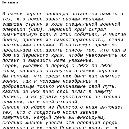
Книга памяти
В нашем сердце навсегда останется память о
тех, кто пожертвовал своими жизнями,
защищая страну в ходе специальной военной
операции (СВО). Пермский край сыграл
значительную роль в этих событиях, и многие
бойцы, проявившие самоотверженность, стали
настоящими героями. В настоящее время мы
продолжаем составлять список тех, кто пал в
бою из Пермского края, чтобы увековечить их
подвиг и выразить наше уважение.
Герои, ушедшие в период с 2022 по 2026
годы, навсегда останутся в наших сердцах.
Мы помним, что среди них были как опытные
воины, так и молодые новобранцы и
добровольцы только начинавшие свой путь.
Каждый из них внес свой вклад в защиту
Родины, и их утрата чувствуется не только
семьями, но и всей страной.
Список погибших из Пермского края включает
тех, кто с гордостью носил звание
защитника. Каждый день мы фиксируем,
сколько жизней унесла эта операция среди
уроженцев и жителей Пермского края, и, к