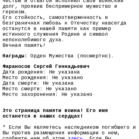
честью и отвагой исполнил свой воинский
долг, проявив беспримерное мужество и
героизм.
Его стойкость, самоотверженность и
безграничная любовь к Отечеству навсегда
останутся в нашей памяти как пример
истинного служения Родине и символ
непоколебимого духа.
Вечная память!
Награды:
Орден Мужества (посмертно).
Фараносов Сергей Геннадьевич
Дата рождения: Не указана
Место рождения: Не указано
Дата смерти: Не указана
Место смерти: Не указано
Место захоронения: Не указано
Это страница памяти воина! Его имя
останется в наших сердцах!
* Если Вы являетесь наследником погибшего и
Вы против размещения информации о нем,
сообщите нам об этом
здесь
. Если Вы