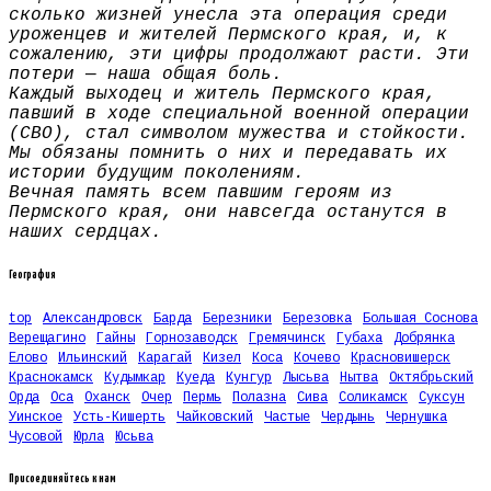
сколько жизней унесла эта операция среди
уроженцев и жителей Пермского края, и, к
сожалению, эти цифры продолжают расти. Эти
потери — наша общая боль.
Каждый выходец и житель Пермского края,
павший в ходе специальной военной операции
(СВО), стал символом мужества и стойкости.
Мы обязаны помнить о них и передавать их
истории будущим поколениям.
Вечная память всем павшим героям из
Пермского края, они навсегда останутся в
наших сердцах.
География
top
Александровск
Барда
Березники
Березовка
Большая Соснова
Верещагино
Гайны
Горнозаводск
Гремячинск
Губаха
Добрянка
Елово
Ильинский
Карагай
Кизел
Коса
Кочево
Красновишерск
Краснокамск
Кудымкар
Куеда
Кунгур
Лысьва
Нытва
Октябрьский
Орда
Оса
Оханск
Очер
Пермь
Полазна
Сива
Соликамск
Суксун
Уинское
Усть-Кишерть
Чайковский
Частые
Чердынь
Чернушка
Чусовой
Юрла
Юсьва
Присоединяйтесь к нам