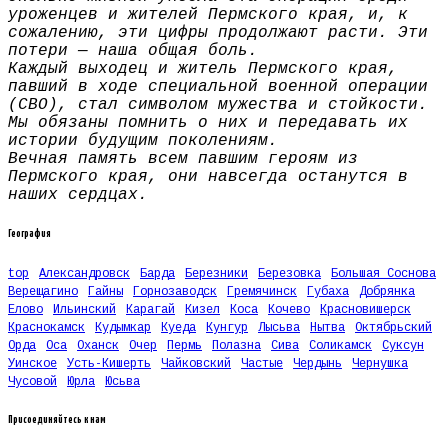
уроженцев и жителей Пермского края, и, к
сожалению, эти цифры продолжают расти. Эти
потери — наша общая боль.
Каждый выходец и житель Пермского края,
павший в ходе специальной военной операции
(СВО), стал символом мужества и стойкости.
Мы обязаны помнить о них и передавать их
истории будущим поколениям.
Вечная память всем павшим героям из
Пермского края, они навсегда останутся в
наших сердцах.
География
top
Александровск
Барда
Березники
Березовка
Большая Соснова
Верещагино
Гайны
Горнозаводск
Гремячинск
Губаха
Добрянка
Елово
Ильинский
Карагай
Кизел
Коса
Кочево
Красновишерск
Краснокамск
Кудымкар
Куеда
Кунгур
Лысьва
Нытва
Октябрьский
Орда
Оса
Оханск
Очер
Пермь
Полазна
Сива
Соликамск
Суксун
Уинское
Усть-Кишерть
Чайковский
Частые
Чердынь
Чернушка
Чусовой
Юрла
Юсьва
Присоединяйтесь к нам