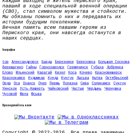
Каждый выходец и житель Пермского края,
павший в ходе специальной военной операции
(СВО), стал символом мужества и стойкости.
Мы обязаны помнить о них и передавать их
истории будущим поколениям.
Вечная память всем павшим героям из
Пермского края, они навсегда останутся в
наших сердцах.
География
top
Александровск
Барда
Березники
Березовка
Большая Соснова
Верещагино
Гайны
Горнозаводск
Гремячинск
Губаха
Добрянка
Елово
Ильинский
Карагай
Кизел
Коса
Кочево
Красновишерск
Краснокамск
Кудымкар
Куеда
Кунгур
Лысьва
Нытва
Октябрьский
Орда
Оса
Оханск
Очер
Пермь
Полазна
Сива
Соликамск
Суксун
Уинское
Усть-Кишерть
Чайковский
Частые
Чердынь
Чернушка
Чусовой
Юрла
Юсьва
Присоединяйтесь к нам
Copyright © 2022-2026. Все права защищены.