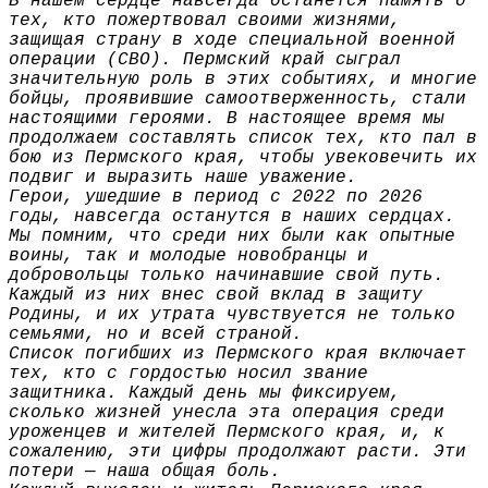
В нашем сердце навсегда останется память о
тех, кто пожертвовал своими жизнями,
защищая страну в ходе специальной военной
операции (СВО). Пермский край сыграл
значительную роль в этих событиях, и многие
бойцы, проявившие самоотверженность, стали
настоящими героями. В настоящее время мы
продолжаем составлять список тех, кто пал в
бою из Пермского края, чтобы увековечить их
подвиг и выразить наше уважение.
Герои, ушедшие в период с 2022 по 2026
годы, навсегда останутся в наших сердцах.
Мы помним, что среди них были как опытные
воины, так и молодые новобранцы и
добровольцы только начинавшие свой путь.
Каждый из них внес свой вклад в защиту
Родины, и их утрата чувствуется не только
семьями, но и всей страной.
Список погибших из Пермского края включает
тех, кто с гордостью носил звание
защитника. Каждый день мы фиксируем,
сколько жизней унесла эта операция среди
уроженцев и жителей Пермского края, и, к
сожалению, эти цифры продолжают расти. Эти
потери — наша общая боль.