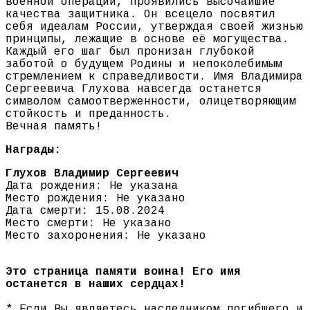
военной операции, проявились высочайшие
качества защитника. Он всецело посвятил
себя идеалам России, утверждая своей жизнью
принципы, лежащие в основе её могущества.
Каждый его шаг был пронизан глубокой
заботой о будущем Родины и непоколебимым
стремлением к справедливости. Имя Владимира
Сергеевича Глухова навсегда останется
символом самоотверженности, олицетворяющим
стойкость и преданность.
Вечная память!
Награды:
Глухов Владимир Сергеевич
Дата рождения: Не указана
Место рождения: Не указано
Дата смерти: 15.08.2024
Место смерти: Не указано
Место захоронения: Не указано
Это страница памяти воина! Его имя
останется в наших сердцах!
* Если Вы являетесь наследником погибшего и