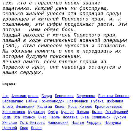
тех, кто с гордостью носил звание
защитника. Каждый день мы фиксируем,
сколько жизней унесла эта операция среди
уроженцев и жителей Пермского края, и, к
сожалению, эти цифры продолжают расти. Эти
потери — наша общая боль.
Каждый выходец и житель Пермского края,
павший в ходе специальной военной операции
(СВО), стал символом мужества и стойкости.
Мы обязаны помнить о них и передавать их
истории будущим поколениям.
Вечная память всем павшим героям из
Пермского края, они навсегда останутся в
наших сердцах.
География
top
Александровск
Барда
Березники
Березовка
Большая Соснова
Верещагино
Гайны
Горнозаводск
Гремячинск
Губаха
Добрянка
Елово
Ильинский
Карагай
Кизел
Коса
Кочево
Красновишерск
Краснокамск
Кудымкар
Куеда
Кунгур
Лысьва
Нытва
Октябрьский
Орда
Оса
Оханск
Очер
Пермь
Полазна
Сива
Соликамск
Суксун
Уинское
Усть-Кишерть
Чайковский
Частые
Чердынь
Чернушка
Чусовой
Юрла
Юсьва