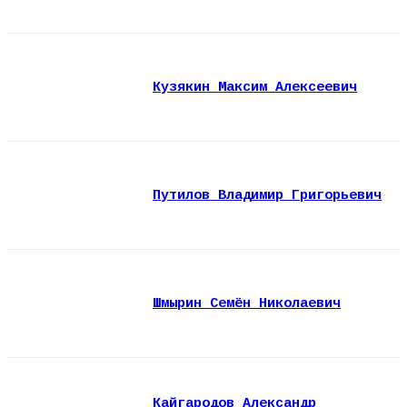
Кузякин Максим Алексеевич
Путилов Владимир Григорьевич
Шмырин Семён Николаевич
Кайгародов Александр