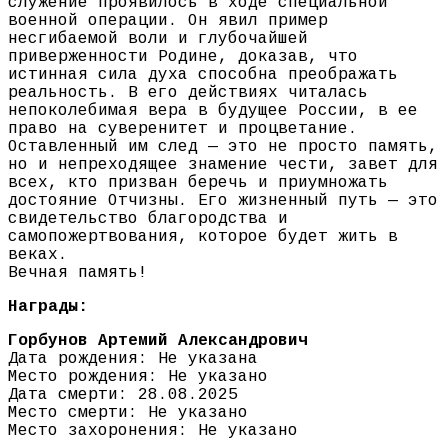
служение проявилось в ходе специальной
военной операции. Он явил пример
несгибаемой воли и глубочайшей
приверженности Родине, доказав, что
истинная сила духа способна преображать
реальность. В его действиях читалась
непоколебимая вера в будущее России, в ее
право на суверенитет и процветание.
Оставленный им след — это не просто память,
но и непреходящее знамение чести, завет для
всех, кто призван беречь и приумножать
достояние Отчизны. Его жизненный путь — это
свидетельство благородства и
самопожертвования, которое будет жить в
веках.
Вечная память!
Награды:
Горбунов Артемий Александрович
Дата рождения: Не указана
Место рождения: Не указано
Дата смерти: 28.08.2025
Место смерти: Не указано
Место захоронения: Не указано