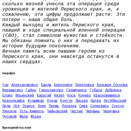
сколько жизней унесла эта операция среди
уроженцев и жителей Пермского края, и, к
сожалению, эти цифры продолжают расти. Эти
потери — наша общая боль.
Каждый выходец и житель Пермского края,
павший в ходе специальной военной операции
(СВО), стал символом мужества и стойкости.
Мы обязаны помнить о них и передавать их
истории будущим поколениям.
Вечная память всем павшим героям из
Пермского края, они навсегда останутся в
наших сердцах.
География
top
Александровск
Барда
Березники
Березовка
Большая Соснова
Верещагино
Гайны
Горнозаводск
Гремячинск
Губаха
Добрянка
Елово
Ильинский
Карагай
Кизел
Коса
Кочево
Красновишерск
Краснокамск
Кудымкар
Куеда
Кунгур
Лысьва
Нытва
Октябрьский
Орда
Оса
Оханск
Очер
Пермь
Полазна
Сива
Соликамск
Суксун
Уинское
Усть-Кишерть
Чайковский
Частые
Чердынь
Чернушка
Чусовой
Юрла
Юсьва
Присоединяйтесь к нам