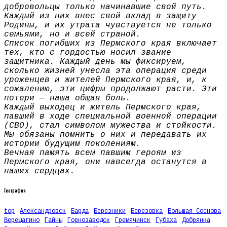
добровольцы только начинавшие свой путь.
Каждый из них внес свой вклад в защиту
Родины, и их утрата чувствуется не только
семьями, но и всей страной.
Список погибших из Пермского края включает
тех, кто с гордостью носил звание
защитника. Каждый день мы фиксируем,
сколько жизней унесла эта операция среди
уроженцев и жителей Пермского края, и, к
сожалению, эти цифры продолжают расти. Эти
потери — наша общая боль.
Каждый выходец и житель Пермского края,
павший в ходе специальной военной операции
(СВО), стал символом мужества и стойкости.
Мы обязаны помнить о них и передавать их
истории будущим поколениям.
Вечная память всем павшим героям из
Пермского края, они навсегда останутся в
наших сердцах.
География
top
Александровск
Барда
Березники
Березовка
Большая Соснова
Верещагино
Гайны
Горнозаводск
Гремячинск
Губаха
Добрянка