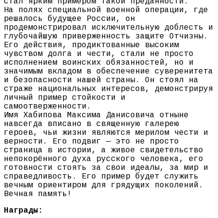
стал ярким примером такой преданности.
На полях специальной военной операции, где
решалось будущее России, он
продемонстрировал исключительную доблесть и
глубочайшую приверженность защите Отчизны.
Его действия, продиктованные высоким
чувством долга и чести, стали не просто
исполнением воинских обязанностей, но и
значимым вкладом в обеспечение суверенитета
и безопасности нашей страны. Он стоял на
страже национальных интересов, демонстрируя
личный пример стойкости и
самоотверженности.
Имя Хабипова Максима Данисовича отныне
навсегда вписано в священную галерею
героев, чьи жизни являются мерилом чести и
верности. Его подвиг — это не просто
страница в истории, а живое свидетельство
непокорённого духа русского человека, его
готовности стоять за свои идеалы, за мир и
справедливость. Его пример будет служить
вечным ориентиром для грядущих поколений.
Вечная память!
Награды: