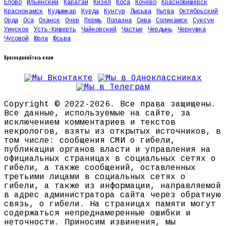
Елово
Ильинский
Карагай
Кизел
Коса
Кочево
Красновишерск
Краснокамск
Кудымкар
Куеда
Кунгур
Лысьва
Нытва
Октябрьский
Орда
Оса
Оханск
Очер
Пермь
Полазна
Сива
Соликамск
Суксун
Уинское
Усть-Кишерть
Чайковский
Частые
Чердынь
Чернушка
Чусовой
Юрла
Юсьва
Присоединяйтесь к нам
Copyright © 2022-2026. Все права защищены.
Все данные, используемые на сайте, за
исключением комментариев и текстов
некрологов, взяты из открытых источников, в
том числе: сообщения СМИ о гибели,
публикации органов власти и управления на
официальных страницах в социальных сетях о
гибели, а также сообщений, оставленных
третьими лицами в социальных сетях о
гибели, а также из информации, направляемой
в адрес администратора сайта через обратную
связь, о гибели. На страницах памяти могут
содержаться непреднамеренные ошибки и
неточности. Приносим извинения, мы