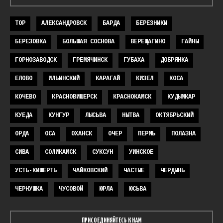
TOP
АЛЕКСАНДРОВСК
БАРДА
БЕРЕЗНИКИ
БЕРЕЗОВКА
БОЛЬШАЯ СОСНОВА
ВЕРЕЩАГИНО
ГАЙНЫ
ГОРНОЗАВОДСК
ГРЕМЯЧИНСК
ГУБАХА
ДОБРЯНКА
ЕЛОВО
ИЛЬИНСКИЙ
КАРАГАЙ
КИЗЕЛ
КОСА
КОЧЕВО
КРАСНОВИШЕРСК
КРАСНОКАМСК
КУДЫМКАР
КУЕДА
КУНГУР
ЛЫСЬВА
НЫТВА
ОКТЯБРЬСКИЙ
ОРДА
ОСА
ОХАНСК
ОЧЕР
ПЕРМЬ
ПОЛАЗНА
СИВА
СОЛИКАМСК
СУКСУН
УИНСКОЕ
УСТЬ-КИШЕРТЬ
ЧАЙКОВСКИЙ
ЧАСТЫЕ
ЧЕРДЫНЬ
ЧЕРНУШКА
ЧУСОВОЙ
ЮРЛА
ЮСЬВА
ПРИСОЕДИНЯЙТЕСЬ К НАМ