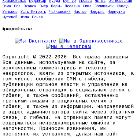
Краснокамск
Кудымкар
Куеда
Кунгур
Лысьва
Нытва
Октябрьский
Орда
Оса
Оханск
Очер
Пермь
Полазна
Сива
Соликамск
Суксун
Уинское
Усть-Кишерть
Чайковский
Частые
Чердынь
Чернушка
Чусовой
Юрла
Юсьва
Присоединяйтесь к нам
Copyright © 2022-2026. Все права защищены.
Все данные, используемые на сайте, за
исключением комментариев и текстов
некрологов, взяты из открытых источников, в
том числе: сообщения СМИ о гибели,
публикации органов власти и управления на
официальных страницах в социальных сетях о
гибели, а также сообщений, оставленных
третьими лицами в социальных сетях о
гибели, а также из информации, направляемой
в адрес администратора сайта через обратную
связь, о гибели. На страницах памяти могут
содержаться непреднамеренные ошибки и
неточности. Приносим извинения, мы
постоянно их устраняем, делая наш сайт