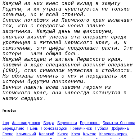
Каждый из них внес свой вклад в защиту
Родины, и их утрата чувствуется не только
семьями, но и всей страной.
Список погибших из Пермского края включает
тех, кто с гордостью носил звание
защитника. Каждый день мы фиксируем,
сколько жизней унесла эта операция среди
уроженцев и жителей Пермского края, и, к
сожалению, эти цифры продолжают расти. Эти
потери — наша общая боль.
Каждый выходец и житель Пермского края,
павший в ходе специальной военной операции
(СВО), стал символом мужества и стойкости.
Мы обязаны помнить о них и передавать их
истории будущим поколениям.
Вечная память всем павшим героям из
Пермского края, они навсегда останутся в
наших сердцах.
География
top
Александровск
Барда
Березники
Березовка
Большая Соснова
Верещагино
Гайны
Горнозаводск
Гремячинск
Губаха
Добрянка
Елово
Ильинский
Карагай
Кизел
Коса
Кочево
Красновишерск