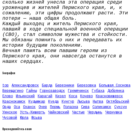
сколько жизней унесла эта операция среди
уроженцев и жителей Пермского края, и, к
сожалению, эти цифры продолжают расти. Эти
потери — наша общая боль.
Каждый выходец и житель Пермского края,
павший в ходе специальной военной операции
(СВО), стал символом мужества и стойкости.
Мы обязаны помнить о них и передавать их
истории будущим поколениям.
Вечная память всем павшим героям из
Пермского края, они навсегда останутся в
наших сердцах.
География
top
Александровск
Барда
Березники
Березовка
Большая Соснова
Верещагино
Гайны
Горнозаводск
Гремячинск
Губаха
Добрянка
Елово
Ильинский
Карагай
Кизел
Коса
Кочево
Красновишерск
Краснокамск
Кудымкар
Куеда
Кунгур
Лысьва
Нытва
Октябрьский
Орда
Оса
Оханск
Очер
Пермь
Полазна
Сива
Соликамск
Суксун
Уинское
Усть-Кишерть
Чайковский
Частые
Чердынь
Чернушка
Чусовой
Юрла
Юсьва
Присоединяйтесь к нам