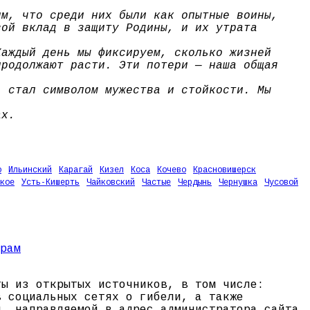
им, что среди них были как опытные воины,
вой вклад в защиту Родины, и их утрата
Каждый день мы фиксируем, сколько жизней
продолжают расти. Эти потери — наша общая
, стал символом мужества и стойкости. Мы
ах.
о
Ильинский
Карагай
Кизел
Коса
Кочево
Красновишерск
кое
Усть-Кишерть
Чайковский
Частые
Чердынь
Чернушка
Чусовой
ты из открытых источников, в том числе:
в социальных сетях о гибели, а также