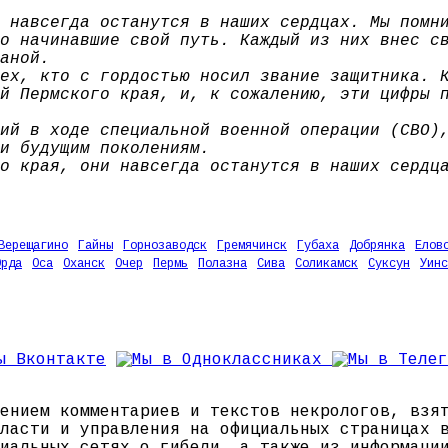
 навсегда останутся в наших сердцах. Мы помн
о начинавшие свой путь. Каждый из них внес с
аной.
ех, кто с гордостью носил звание защитника. 
й Пермского края, и, к сожалению, эти цифры 
ий в ходе специальной военной операции (СВО)
и будущим поколениям.
о края, они навсегда останутся в наших сердц
Верещагино
Гайны
Горнозаводск
Гремячинск
Губаха
Добрянка
Елов
Орда
Оса
Оханск
Очер
Пермь
Полазна
Сива
Соликамск
Суксун
Уинс
ением комментариев и текстов некрологов, взя
ласти и управления на официальных страницах 