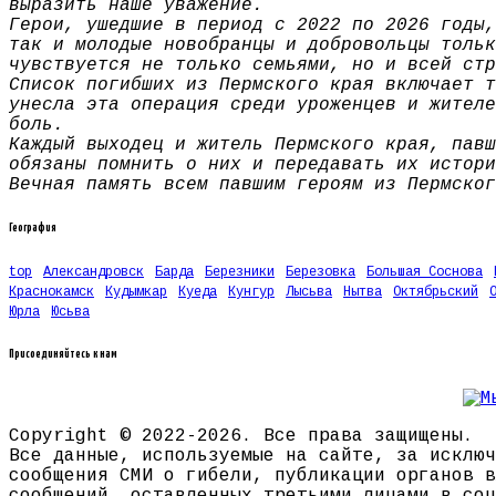
выразить наше уважение.
Герои, ушедшие в период с 2022 по 2026 годы,
так и молодые новобранцы и добровольцы тольк
чувствуется не только семьями, но и всей стр
Список погибших из Пермского края включает т
унесла эта операция среди уроженцев и жителе
боль.
Каждый выходец и житель Пермского края, павш
обязаны помнить о них и передавать их истори
Вечная память всем павшим героям из Пермског
География
top
Александровск
Барда
Березники
Березовка
Большая Соснова
Краснокамск
Кудымкар
Куеда
Кунгур
Лысьва
Нытва
Октябрьский
Юрла
Юсьва
Присоединяйтесь к нам
Copyright © 2022-2026. Все права защищены.
Все данные, используемые на сайте, за исключ
сообщения СМИ о гибели, публикации органов в