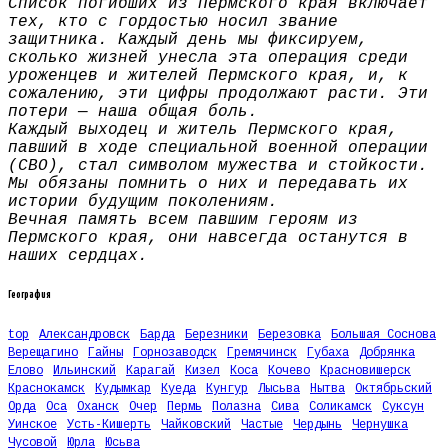
Список погибших из Пермского края включает
тех, кто с гордостью носил звание
защитника. Каждый день мы фиксируем,
сколько жизней унесла эта операция среди
уроженцев и жителей Пермского края, и, к
сожалению, эти цифры продолжают расти. Эти
потери — наша общая боль.
Каждый выходец и житель Пермского края,
павший в ходе специальной военной операции
(СВО), стал символом мужества и стойкости.
Мы обязаны помнить о них и передавать их
истории будущим поколениям.
Вечная память всем павшим героям из
Пермского края, они навсегда останутся в
наших сердцах.
География
top
Александровск
Барда
Березники
Березовка
Большая Соснова
Верещагино
Гайны
Горнозаводск
Гремячинск
Губаха
Добрянка
Елово
Ильинский
Карагай
Кизел
Коса
Кочево
Красновишерск
Краснокамск
Кудымкар
Куеда
Кунгур
Лысьва
Нытва
Октябрьский
Орда
Оса
Оханск
Очер
Пермь
Полазна
Сива
Соликамск
Суксун
Уинское
Усть-Кишерть
Чайковский
Частые
Чердынь
Чернушка
Чусовой
Юрла
Юсьва