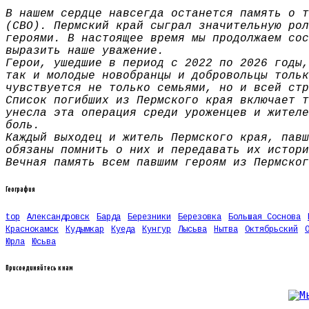
В нашем сердце навсегда останется память о т
(СВО). Пермский край сыграл значительную рол
героями. В настоящее время мы продолжаем сос
выразить наше уважение.
Герои, ушедшие в период с 2022 по 2026 годы,
так и молодые новобранцы и добровольцы тольк
чувствуется не только семьями, но и всей стр
Список погибших из Пермского края включает т
унесла эта операция среди уроженцев и жителе
боль.
Каждый выходец и житель Пермского края, павш
обязаны помнить о них и передавать их истори
Вечная память всем павшим героям из Пермског
География
top
Александровск
Барда
Березники
Березовка
Большая Соснова
Краснокамск
Кудымкар
Куеда
Кунгур
Лысьва
Нытва
Октябрьский
Юрла
Юсьва
Присоединяйтесь к нам