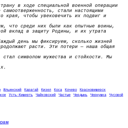
страну в ходе специальной военной операции
е самоотверженность, стали настоящими
го края, чтобы увековечить их подвиг и
им, что среди них были как опытные воины,
вой вклад в защиту Родины, и их утрата
Каждый день мы фиксируем, сколько жизней
продолжают расти. Эти потери — наша общая
, стал символом мужества и стойкости. Мы
ах.
о
Ильинский
Карагай
Кизел
Коса
Кочево
Красновишерск
кое
Усть-Кишерть
Чайковский
Частые
Чердынь
Чернушка
Чусовой