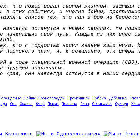
ех, кто пожертвовал своими жизнями, защищая 
ь в этих событиях, и многие бойцы, проявивши
тавлять список тех, кто пал в бою из Пермско
 навсегда останутся в наших сердцах. Мы помн
о начинавшие свой путь. Каждый из них внес с
аной.
ех, кто с гордостью носил звание защитника. 
й Пермского края, и, к сожалению, эти цифры 
ий в ходе специальной военной операции (СВО)
и будущим поколениям.
о края, они навсегда останутся в наших сердц
Верещагино
Гайны
Горнозаводск
Гремячинск
Губаха
Добрянка
Елов
Орда
Оса
Оханск
Очер
Пермь
Полазна
Сива
Соликамск
Суксун
Уинс