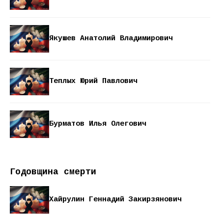
Якушев Анатолий Владимирович
Теплых Юрий Павлович
Бурматов Илья Олегович
Годовщина смерти
Хайрулин Геннадий Закирзянович