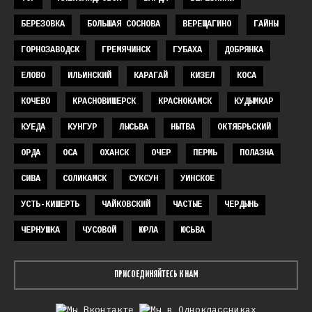
БЕРЕЗОВКА
БОЛЬШАЯ СОСНОВА
ВЕРЕЩАГИНО
ГАЙНЫ
ГОРНОЗАВОДСК
ГРЕМЯЧИНСК
ГУБАХА
ДОБРЯНКА
ЕЛОВО
ИЛЬИНСКИЙ
КАРАГАЙ
КИЗЕЛ
КОСА
КОЧЕВО
КРАСНОВИШЕРСК
КРАСНОКАМСК
КУДЫМКАР
КУЕДА
КУНГУР
ЛЫСЬВА
НЫТВА
ОКТЯБРЬСКИЙ
ОРДА
ОСА
ОХАНСК
ОЧЕР
ПЕРМЬ
ПОЛАЗНА
СИВА
СОЛИКАМСК
СУКСУН
УИНСКОЕ
УСТЬ-КИШЕРТЬ
ЧАЙКОВСКИЙ
ЧАСТЫЕ
ЧЕРДЫНЬ
ЧЕРНУШКА
ЧУСОВОЙ
ЮРЛА
ЮСЬВА
ПРИСОЕДИНЯЙТЕСЬ К НАМ