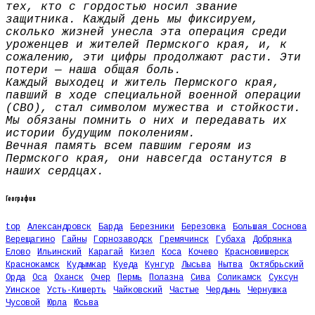
тех, кто с гордостью носил звание
защитника. Каждый день мы фиксируем,
сколько жизней унесла эта операция среди
уроженцев и жителей Пермского края, и, к
сожалению, эти цифры продолжают расти. Эти
потери — наша общая боль.
Каждый выходец и житель Пермского края,
павший в ходе специальной военной операции
(СВО), стал символом мужества и стойкости.
Мы обязаны помнить о них и передавать их
истории будущим поколениям.
Вечная память всем павшим героям из
Пермского края, они навсегда останутся в
наших сердцах.
География
top
Александровск
Барда
Березники
Березовка
Большая Соснова
Верещагино
Гайны
Горнозаводск
Гремячинск
Губаха
Добрянка
Елово
Ильинский
Карагай
Кизел
Коса
Кочево
Красновишерск
Краснокамск
Кудымкар
Куеда
Кунгур
Лысьва
Нытва
Октябрьский
Орда
Оса
Оханск
Очер
Пермь
Полазна
Сива
Соликамск
Суксун
Уинское
Усть-Кишерть
Чайковский
Частые
Чердынь
Чернушка
Чусовой
Юрла
Юсьва