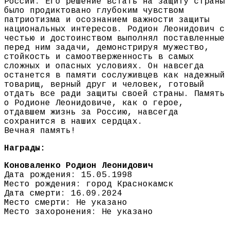
России. Его решение встать на защиту страны
было продиктовано глубоким чувством
патриотизма и осознанием важности защиты
национальных интересов. Родион Леонидович с
честью и достоинством выполнял поставленные
перед ним задачи, демонстрируя мужество,
стойкость и самоотверженность в самых
сложных и опасных условиях. Он навсегда
останется в памяти сослуживцев как надежный
товарищ, верный друг и человек, готовый
отдать все ради защиты своей страны. Память
о Родионе Леонидовиче, как о герое,
отдавшем жизнь за Россию, навсегда
сохранится в наших сердцах.
Вечная память!
Награды:
Коноваленко Родион Леонидович
Дата рождения: 15.05.1998
Место рождения: город Краснокамск
Дата смерти: 16.09.2024
Место смерти: Не указано
Место захоронения: Не указано