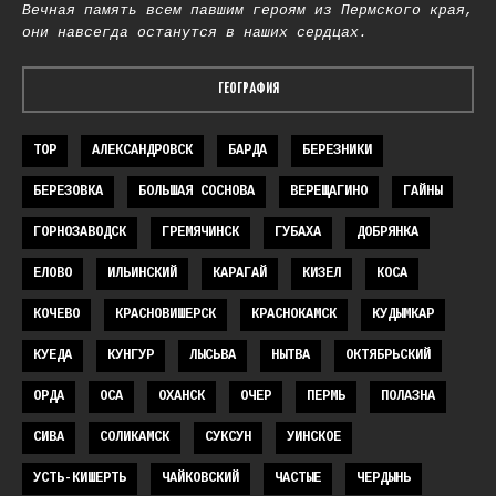
Вечная память всем павшим героям из Пермского края,
они навсегда останутся в наших сердцах.
ГЕОГРАФИЯ
TOP
АЛЕКСАНДРОВСК
БАРДА
БЕРЕЗНИКИ
БЕРЕЗОВКА
БОЛЬШАЯ СОСНОВА
ВЕРЕЩАГИНО
ГАЙНЫ
ГОРНОЗАВОДСК
ГРЕМЯЧИНСК
ГУБАХА
ДОБРЯНКА
ЕЛОВО
ИЛЬИНСКИЙ
КАРАГАЙ
КИЗЕЛ
КОСА
КОЧЕВО
КРАСНОВИШЕРСК
КРАСНОКАМСК
КУДЫМКАР
КУЕДА
КУНГУР
ЛЫСЬВА
НЫТВА
ОКТЯБРЬСКИЙ
ОРДА
ОСА
ОХАНСК
ОЧЕР
ПЕРМЬ
ПОЛАЗНА
СИВА
СОЛИКАМСК
СУКСУН
УИНСКОЕ
УСТЬ-КИШЕРТЬ
ЧАЙКОВСКИЙ
ЧАСТЫЕ
ЧЕРДЫНЬ