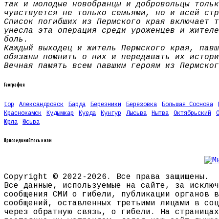
так и молодые новобранцы и добровольцы тольк
чувствуется не только семьями, но и всей стр
Список погибших из Пермского края включает т
унесла эта операция среди уроженцев и жителе
боль.
Каждый выходец и житель Пермского края, павш
обязаны помнить о них и передавать их истори
Вечная память всем павшим героям из Пермског
География
top
Александровск
Барда
Березники
Березовка
Большая Соснова
Краснокамск
Кудымкар
Куеда
Кунгур
Лысьва
Нытва
Октябрьский
Юрла
Юсьва
Присоединяйтесь к нам
Copyright © 2022-2026. Все права защищены.
Все данные, используемые на сайте, за исключ
сообщения СМИ о гибели, публикации органов в
сообщений, оставленных третьими лицами в соц
через обратную связь, о гибели. На страницах