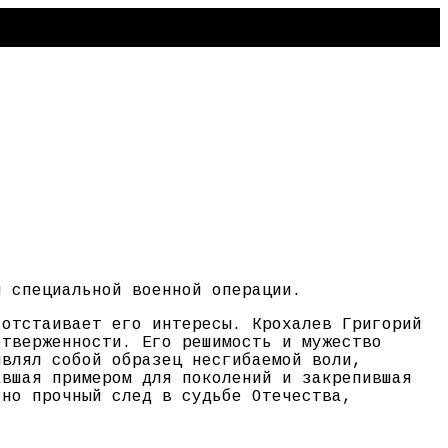
я специальной военной операции.
 отстаивает его интересы. Крохалев Григорий
отверженности. Его решимость и мужество
являл собой образец несгибаемой воли,
авшая примером для поколений и закрепившая
 но прочный след в судьбе Отечества,