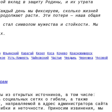
вой вклад в защиту Родины, и их утрата
Каждый день мы фиксируем, сколько жизней
продолжают расти. Эти потери — наша общая
, стал символом мужества и стойкости. Мы
ах.
о
Ильинский
Карагай
Кизел
Коса
Кочево
Красновишерск
кое
Усть-Кишерть
Чайковский
Частые
Чердынь
Чернушка
Чусовой
ты из открытых источников, в том числе:
в социальных сетях о гибели, а также
и, направляемой в адрес администратора сайта
шибки и неточности. Приносим извинения, мы