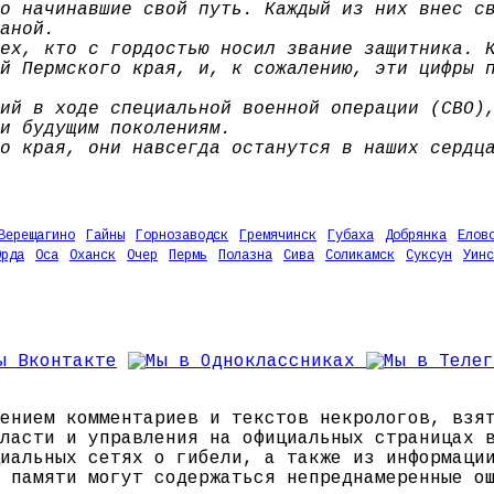
о начинавшие свой путь. Каждый из них внес с
аной.
ех, кто с гордостью носил звание защитника. 
й Пермского края, и, к сожалению, эти цифры 
ий в ходе специальной военной операции (СВО)
и будущим поколениям.
о края, они навсегда останутся в наших сердц
Верещагино
Гайны
Горнозаводск
Гремячинск
Губаха
Добрянка
Елов
Орда
Оса
Оханск
Очер
Пермь
Полазна
Сива
Соликамск
Суксун
Уинс
ением комментариев и текстов некрологов, взя
ласти и управления на официальных страницах 
иальных сетях о гибели, а также из информаци
 памяти могут содержаться непреднамеренные о