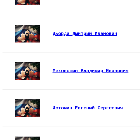
Дьорди Дмитрий Иванович
Мехоношин Владимир Иванович
Истомин Евгений Сергеевич