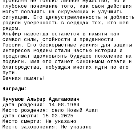
проявляя не только личное мужество, но и
глубокое понимание того, как свои действия
могут повлиять на окружающих и улучшить
ситуацию. Его целеустремленность и доблесть
родили уверенность в сердцах тех, кто шел
рядом.
Альфир навсегда останется в памяти как
символ силы, стойкости и преданности
России. Его бескорыстные усилия для защиты
интересов Родины стали частью истории и
продолжат вдохновлять будущее поколение на
подвиги. Имя его станет синонимом отваги и
благородства, побуждая многих идти по его
пути.
Вечная память!
Награды:
Кучумов Альфир Адагамович
Дата рождения: 14.08.1964
Место рождения: село Новый Ашап
Дата смерти: 15.03.2025
Место смерти: Не указано
Место захоронения: Не указано