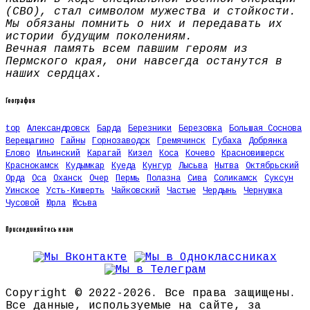
(СВО), стал символом мужества и стойкости.
Мы обязаны помнить о них и передавать их
истории будущим поколениям.
Вечная память всем павшим героям из
Пермского края, они навсегда останутся в
наших сердцах.
География
top
Александровск
Барда
Березники
Березовка
Большая Соснова
Верещагино
Гайны
Горнозаводск
Гремячинск
Губаха
Добрянка
Елово
Ильинский
Карагай
Кизел
Коса
Кочево
Красновишерск
Краснокамск
Кудымкар
Куеда
Кунгур
Лысьва
Нытва
Октябрьский
Орда
Оса
Оханск
Очер
Пермь
Полазна
Сива
Соликамск
Суксун
Уинское
Усть-Кишерть
Чайковский
Частые
Чердынь
Чернушка
Чусовой
Юрла
Юсьва
Присоединяйтесь к нам
Copyright © 2022-2026. Все права защищены.
Все данные, используемые на сайте, за