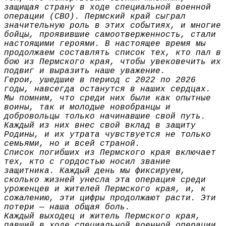
защищая страну в ходе специальной военной
операции (СВО). Пермский край сыграл
значительную роль в этих событиях, и многие
бойцы, проявившие самоотверженность, стали
настоящими героями. В настоящее время мы
продолжаем составлять список тех, кто пал в
бою из Пермского края, чтобы увековечить их
подвиг и выразить наше уважение.
Герои, ушедшие в период с 2022 по 2026
годы, навсегда останутся в наших сердцах.
Мы помним, что среди них были как опытные
воины, так и молодые новобранцы и
добровольцы только начинавшие свой путь.
Каждый из них внес свой вклад в защиту
Родины, и их утрата чувствуется не только
семьями, но и всей страной.
Список погибших из Пермского края включает
тех, кто с гордостью носил звание
защитника. Каждый день мы фиксируем,
сколько жизней унесла эта операция среди
уроженцев и жителей Пермского края, и, к
сожалению, эти цифры продолжают расти. Эти
потери — наша общая боль.
Каждый выходец и житель Пермского края,
павший в ходе специальной военной операции