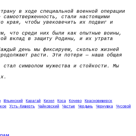
страну в ходе специальной военной операции
е самоотверженность, стали настоящими
го края, чтобы увековечить их подвиг и
им, что среди них были как опытные воины,
вой вклад в защиту Родины, и их утрата
Каждый день мы фиксируем, сколько жизней
продолжают расти. Эти потери — наша общая
, стал символом мужества и стойкости. Мы
ах.
о
Ильинский
Карагай
Кизел
Коса
Кочево
Красновишерск
кое
Усть-Кишерть
Чайковский
Частые
Чердынь
Чернушка
Чусовой