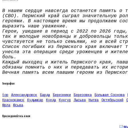
В нашем сердце навсегда останется память о т
(СВО). Пермский край сыграл значительную рол
героями. В настоящее время мы продолжаем сос
выразить наше уважение.
Герои, ушедшие в период с 2022 по 2026 годы,
так и молодые новобранцы и добровольцы тольк
чувствуется не только семьями, но и всей стр
Список погибших из Пермского края включает т
унесла эта операция среди уроженцев и жителе
боль.
Каждый выходец и житель Пермского края, павш
обязаны помнить о них и передавать их истори
Вечная память всем павшим героям из Пермског
География
top
Александровск
Барда
Березники
Березовка
Большая Соснова
Краснокамск
Кудымкар
Куеда
Кунгур
Лысьва
Нытва
Октябрьский
Юрла
Юсьва
Присоединяйтесь к нам