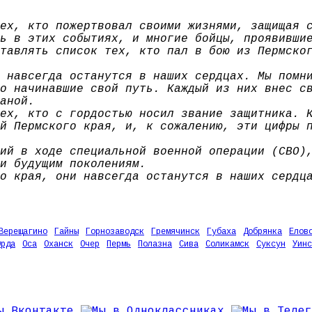
ех, кто пожертвовал своими жизнями, защищая 
ь в этих событиях, и многие бойцы, проявивши
тавлять список тех, кто пал в бою из Пермско
 навсегда останутся в наших сердцах. Мы помн
о начинавшие свой путь. Каждый из них внес с
аной.
ех, кто с гордостью носил звание защитника. 
й Пермского края, и, к сожалению, эти цифры 
ий в ходе специальной военной операции (СВО)
и будущим поколениям.
о края, они навсегда останутся в наших сердц
Верещагино
Гайны
Горнозаводск
Гремячинск
Губаха
Добрянка
Елов
Орда
Оса
Оханск
Очер
Пермь
Полазна
Сива
Соликамск
Суксун
Уинс