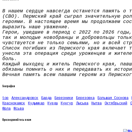
В нашем сердце навсегда останется память о т
(СВО). Пермский край сыграл значительную рол
героями. В настоящее время мы продолжаем сос
выразить наше уважение.
Герои, ушедшие в период с 2022 по 2026 годы,
так и молодые новобранцы и добровольцы тольк
чувствуется не только семьями, но и всей стр
Список погибших из Пермского края включает т
унесла эта операция среди уроженцев и жителе
боль.
Каждый выходец и житель Пермского края, павш
обязаны помнить о них и передавать их истори
Вечная память всем павшим героям из Пермског
География
top
Александровск
Барда
Березники
Березовка
Большая Соснова
Краснокамск
Кудымкар
Куеда
Кунгур
Лысьва
Нытва
Октябрьский
Юрла
Юсьва
Присоединяйтесь к нам