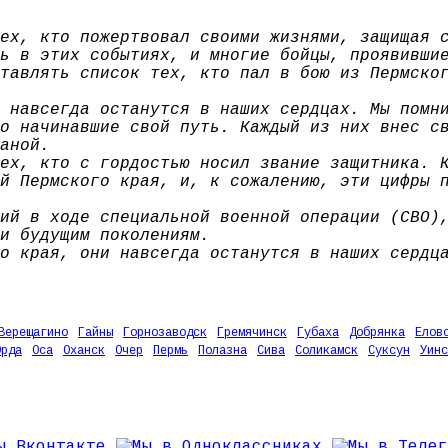
ех, кто пожертвовал своими жизнями, защищая 
ь в этих событиях, и многие бойцы, проявивши
тавлять список тех, кто пал в бою из Пермско
 навсегда останутся в наших сердцах. Мы помн
о начинавшие свой путь. Каждый из них внес с
аной.
ех, кто с гордостью носил звание защитника. 
й Пермского края, и, к сожалению, эти цифры 
ий в ходе специальной военной операции (СВО)
и будущим поколениям.
о края, они навсегда останутся в наших сердц
Верещагино
Гайны
Горнозаводск
Гремячинск
Губаха
Добрянка
Елов
Орда
Оса
Оханск
Очер
Пермь
Полазна
Сива
Соликамск
Суксун
Уинс