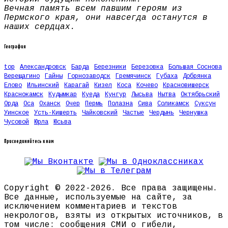
Вечная память всем павшим героям из
Пермского края, они навсегда останутся в
наших сердцах.
География
top
Александровск
Барда
Березники
Березовка
Большая Соснова
Верещагино
Гайны
Горнозаводск
Гремячинск
Губаха
Добрянка
Елово
Ильинский
Карагай
Кизел
Коса
Кочево
Красновишерск
Краснокамск
Кудымкар
Куеда
Кунгур
Лысьва
Нытва
Октябрьский
Орда
Оса
Оханск
Очер
Пермь
Полазна
Сива
Соликамск
Суксун
Уинское
Усть-Кишерть
Чайковский
Частые
Чердынь
Чернушка
Чусовой
Юрла
Юсьва
Присоединяйтесь к нам
Copyright © 2022-2026. Все права защищены.
Все данные, используемые на сайте, за
исключением комментариев и текстов
некрологов, взяты из открытых источников, в
том числе: сообщения СМИ о гибели,