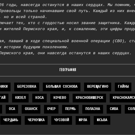
26 годы, навсегда останутся в наших сердцах. Мы помним, 
бровольцы только начинавшие свой путь. Каждый из них вне
, но и всей страной.
лючает тех, кто с гордостью носил звание защитника. Кажд
и жителей Пермского края, и, к сожалению, эти цифры прод
ая, павший в ходе специальной военной операции (СВО), ст
х истории будущим поколениям.
Пермского края, они навсегда останутся в наших сердцах.
ГЕОГРАФИЯ
НИКИ
БЕРЕЗОВКА
БОЛЬШАЯ СОСНОВА
ВЕРЕЩАГИНО
ГАЙНЫ
ГАЙ
КИЗЕЛ
КОСА
КОЧЕВО
КРАСНОВИШЕРСК
КРАСНОКАМС
ОСА
ОХАНСК
ОЧЕР
ПЕРМЬ
ПОЛАЗНА
СИВА
СОЛ
ЧЕРДЫНЬ
ЧЕРНУШКА
ЧУСОВОЙ
ЮРЛА
ЮСЬВА