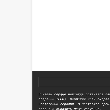
В нашем сердце навсегда останется па
операции (СВО). Пермский край сыграл
настоящими героями. В настоящее врем
подвиг и выразить наше уважение.