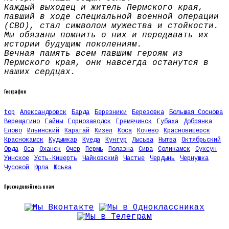
Каждый выходец и житель Пермского края,
павший в ходе специальной военной операции
(СВО), стал символом мужества и стойкости.
Мы обязаны помнить о них и передавать их
истории будущим поколениям.
Вечная память всем павшим героям из
Пермского края, они навсегда останутся в
наших сердцах.
География
top
Александровск
Барда
Березники
Березовка
Большая Соснова
Верещагино
Гайны
Горнозаводск
Гремячинск
Губаха
Добрянка
Елово
Ильинский
Карагай
Кизел
Коса
Кочево
Красновишерск
Краснокамск
Кудымкар
Куеда
Кунгур
Лысьва
Нытва
Октябрьский
Орда
Оса
Оханск
Очер
Пермь
Полазна
Сива
Соликамск
Суксун
Уинское
Усть-Кишерть
Чайковский
Частые
Чердынь
Чернушка
Чусовой
Юрла
Юсьва
Присоединяйтесь к нам