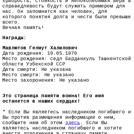
храбрость, стойкость и непоколебимая вера в
справедливость будут служить примером для
нас. Он запомнится как человек, для
которого понятия долга и чести были превыше
всего.
Вечная память!
Награды:
Мавлютов Гелмут Халилович
Дата рождения: 19.05.1970
Место рождения: седл Барданкуль Ташкентской
области Узбекской ССР
Дата смерти: Не указана
Место смерти: Не указано
Место захоронения: Не указано
Это страница памяти воина! Его имя
останется в наших сердцах!
* Если Вы являетесь наследником погибшего и
Вы против размещения информации о нем,
сообщите нам об этом
здесь
. Если Вы
являетесь наследником погибшего и хотите
внести дополнения в страницу памяти