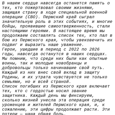
В нашем сердце навсегда останется память о
тех, кто пожертвовал своими жизнями,
защищая страну в ходе специальной военной
операции (СВО). Пермский край сыграл
значительную роль в этих событиях, и многие
бойцы, проявившие самоотверженность, стали
настоящими героями. В настоящее время мы
продолжаем составлять список тех, кто пал в
бою из Пермского края, чтобы увековечить их
подвиг и выразить наше уважение.
Герои, ушедшие в период с 2022 по 2026
годы, навсегда останутся в наших сердцах.
Мы помним, что среди них были как опытные
воины, так и молодые новобранцы и
добровольцы только начинавшие свой путь.
Каждый из них внес свой вклад в защиту
Родины, и их утрата чувствуется не только
семьями, но и всей страной.
Список погибших из Пермского края включает
тех, кто с гордостью носил звание
защитника. Каждый день мы фиксируем,
сколько жизней унесла эта операция среди
уроженцев и жителей Пермского края, и, к
сожалению, эти цифры продолжают расти. Эти
потери — наша общая боль.