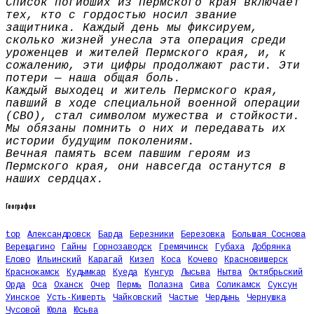
Список погибших из Пермского края включает
тех, кто с гордостью носил звание
защитника. Каждый день мы фиксируем,
сколько жизней унесла эта операция среди
уроженцев и жителей Пермского края, и, к
сожалению, эти цифры продолжают расти. Эти
потери — наша общая боль.
Каждый выходец и житель Пермского края,
павший в ходе специальной военной операции
(СВО), стал символом мужества и стойкости.
Мы обязаны помнить о них и передавать их
истории будущим поколениям.
Вечная память всем павшим героям из
Пермского края, они навсегда останутся в
наших сердцах.
География
top
Александровск
Барда
Березники
Березовка
Большая Соснова
Верещагино
Гайны
Горнозаводск
Гремячинск
Губаха
Добрянка
Елово
Ильинский
Карагай
Кизел
Коса
Кочево
Красновишерск
Краснокамск
Кудымкар
Куеда
Кунгур
Лысьва
Нытва
Октябрьский
Орда
Оса
Оханск
Очер
Пермь
Полазна
Сива
Соликамск
Суксун
Уинское
Усть-Кишерть
Чайковский
Частые
Чердынь
Чернушка
Чусовой
Юрла
Юсьва