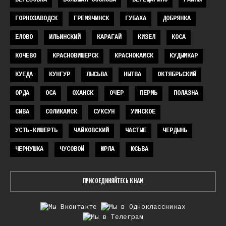
БЕРЕЗОВКА
БОЛЬШАЯ СОСНОВА
ВЕРЕЩАГИНО
ГАЙНЫ
ГОРНОЗАВОДСК
ГРЕМЯЧИНСК
ГУБАХА
ДОБРЯНКА
ЕЛОВО
ИЛЬИНСКИЙ
КАРАГАЙ
КИЗЕЛ
КОСА
КОЧЕВО
КРАСНОВИШЕРСК
КРАСНОКАМСК
КУДЫМКАР
КУЕДА
КУНГУР
ЛЫСЬВА
НЫТВА
ОКТЯБРЬСКИЙ
ОРДА
ОСА
ОХАНСК
ОЧЕР
ПЕРМЬ
ПОЛАЗНА
СИВА
СОЛИКАМСК
СУКСУН
УИНСКОЕ
УСТЬ-КИШЕРТЬ
ЧАЙКОВСКИЙ
ЧАСТЫЕ
ЧЕРДЫНЬ
ЧЕРНУШКА
ЧУСОВОЙ
ЮРЛА
ЮСЬВА
ПРИСОЕДИНЯЙТЕСЬ К НАМ