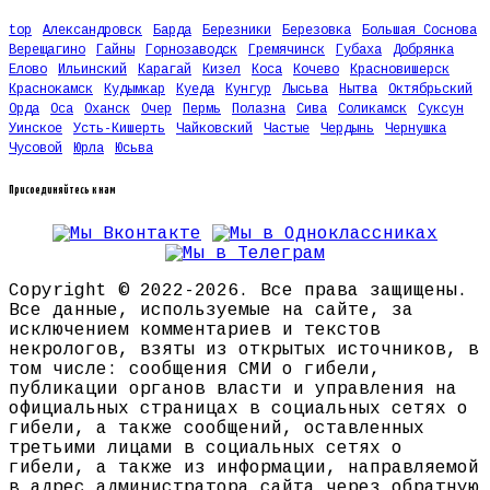
top
Александровск
Барда
Березники
Березовка
Большая Соснова
Верещагино
Гайны
Горнозаводск
Гремячинск
Губаха
Добрянка
Елово
Ильинский
Карагай
Кизел
Коса
Кочево
Красновишерск
Краснокамск
Кудымкар
Куеда
Кунгур
Лысьва
Нытва
Октябрьский
Орда
Оса
Оханск
Очер
Пермь
Полазна
Сива
Соликамск
Суксун
Уинское
Усть-Кишерть
Чайковский
Частые
Чердынь
Чернушка
Чусовой
Юрла
Юсьва
Присоединяйтесь к нам
Copyright © 2022-2026. Все права защищены.
Все данные, используемые на сайте, за
исключением комментариев и текстов
некрологов, взяты из открытых источников, в
том числе: сообщения СМИ о гибели,
публикации органов власти и управления на
официальных страницах в социальных сетях о
гибели, а также сообщений, оставленных
третьими лицами в социальных сетях о
гибели, а также из информации, направляемой
в адрес администратора сайта через обратную