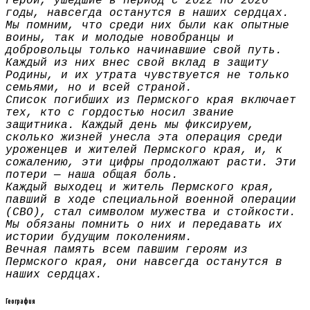
Герои, ушедшие в период с 2022 по 2026
годы, навсегда останутся в наших сердцах.
Мы помним, что среди них были как опытные
воины, так и молодые новобранцы и
добровольцы только начинавшие свой путь.
Каждый из них внес свой вклад в защиту
Родины, и их утрата чувствуется не только
семьями, но и всей страной.
Список погибших из Пермского края включает
тех, кто с гордостью носил звание
защитника. Каждый день мы фиксируем,
сколько жизней унесла эта операция среди
уроженцев и жителей Пермского края, и, к
сожалению, эти цифры продолжают расти. Эти
потери — наша общая боль.
Каждый выходец и житель Пермского края,
павший в ходе специальной военной операции
(СВО), стал символом мужества и стойкости.
Мы обязаны помнить о них и передавать их
истории будущим поколениям.
Вечная память всем павшим героям из
Пермского края, они навсегда останутся в
наших сердцах.
География