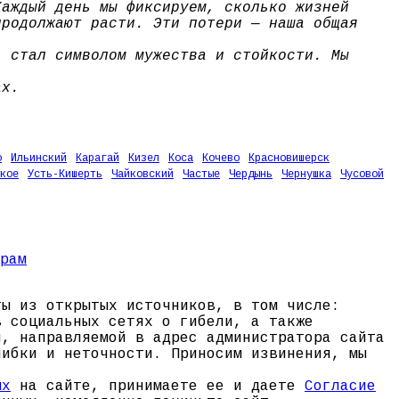
Каждый день мы фиксируем, сколько жизней
продолжают расти. Эти потери — наша общая
, стал символом мужества и стойкости. Мы
ах.
о
Ильинский
Карагай
Кизел
Коса
Кочево
Красновишерск
кое
Усть-Кишерть
Чайковский
Частые
Чердынь
Чернушка
Чусовой
ты из открытых источников, в том числе:
в социальных сетях о гибели, а также
и, направляемой в адрес администратора сайта
шибки и неточности. Приносим извинения, мы
ых
на сайте, принимаете ее и даете
Согласие