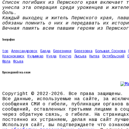
Список погибших из Пермского края включает т
унесла эта операция среди уроженцев и жителе
боль.
Каждый выходец и житель Пермского края, павш
обязаны помнить о них и передавать их истори
Вечная память всем павшим героям из Пермског
География
top
Александровск
Барда
Березники
Березовка
Большая Соснова
Краснокамск
Кудымкар
Куеда
Кунгур
Лысьва
Нытва
Октябрьский
Юрла
Юсьва
Присоединяйтесь к нам
Copyright © 2022-2026. Все права защищены.
Все данные, используемые на сайте, за исключ
сообщения СМИ о гибели, публикации органов в
сообщений, оставленных третьими лицами в соц
через обратную связь, о гибели. На страницах
постоянно их устраняем, делая наш сайт лучше
Используя сайт, вы подтверждаете что ознако