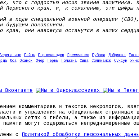
ех, кто с гордостью носил звание защитника. 
й Пермского края, и, к сожалению, эти цифры 
ий в ходе специальной военной операции (СВО)
и будущим поколениям.
о края, они навсегда останутся в наших сердц
Верещагино
Гайны
Горнозаводск
Гремячинск
Губаха
Добрянка
Елов
Орда
Оса
Оханск
Очер
Пермь
Полазна
Сива
Соликамск
Суксун
Уинс
ением комментариев и текстов некрологов, взя
ласти и управления на официальных страницах 
иальных сетях о гибели, а также из информаци
 памяти могут содержаться непреднамеренные о
.
млены с
Политикой обработки персональных данн