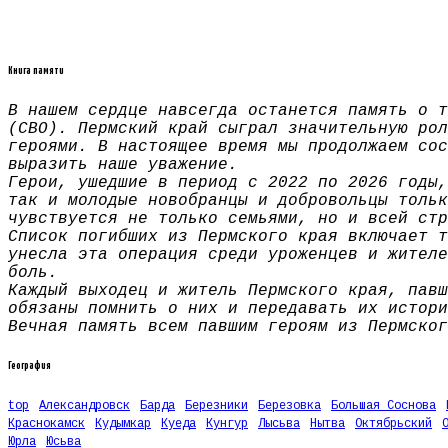
Книга памяти
В нашем сердце навсегда останется память о т
(СВО). Пермский край сыграл значительную рол
героями. В настоящее время мы продолжаем сос
выразить наше уважение.
Герои, ушедшие в период с 2022 по 2026 годы,
так и молодые новобранцы и добровольцы тольк
чувствуется не только семьями, но и всей стр
Список погибших из Пермского края включает т
унесла эта операция среди уроженцев и жителе
боль.
Каждый выходец и житель Пермского края, павш
обязаны помнить о них и передавать их истори
Вечная память всем павшим героям из Пермског
География
top
Александровск
Барда
Березники
Березовка
Большая Соснова
Краснокамск
Кудымкар
Куеда
Кунгур
Лысьва
Нытва
Октябрьский
Юрла
Юсьва