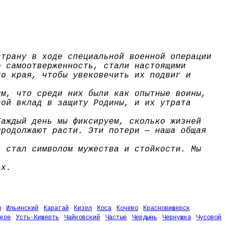
страну в ходе специальной военной операции
е самоотверженность, стали настоящими
го края, чтобы увековечить их подвиг и
им, что среди них были как опытные воины,
вой вклад в защиту Родины, и их утрата
Каждый день мы фиксируем, сколько жизней
продолжают расти. Эти потери — наша общая
, стал символом мужества и стойкости. Мы
ах.
о
Ильинский
Карагай
Кизел
Коса
Кочево
Красновишерск
кое
Усть-Кишерть
Чайковский
Частые
Чердынь
Чернушка
Чусовой