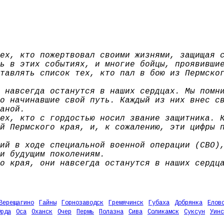
ех, кто пожертвовал своими жизнями, защищая 
ь в этих событиях, и многие бойцы, проявивши
тавлять список тех, кто пал в бою из Пермско
 навсегда останутся в наших сердцах. Мы помн
о начинавшие свой путь. Каждый из них внес с
аной.
ех, кто с гордостью носил звание защитника. 
й Пермского края, и, к сожалению, эти цифры 
ий в ходе специальной военной операции (СВО)
и будущим поколениям.
о края, они навсегда останутся в наших сердц
Верещагино
Гайны
Горнозаводск
Гремячинск
Губаха
Добрянка
Елов
Орда
Оса
Оханск
Очер
Пермь
Полазна
Сива
Соликамск
Суксун
Уинс