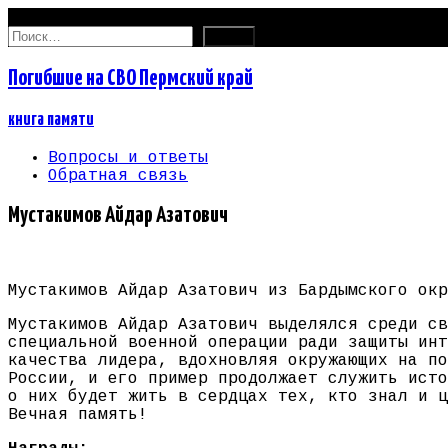
06.08.2026
Найти:
Погибшие на СВО Пермский край
книга памяти
Вопросы и ответы
Обратная связь
Мустакимов Айдар Азатович
Мустакимов Айдар Азатович из Бардымского окр
Мустакимов Айдар Азатович выделялся среди св
специальной военной операции ради защиты инт
качества лидера, вдохновляя окружающих на по
России, и его пример продолжает служить исто
о них будет жить в сердцах тех, кто знал и ц
Вечная память!