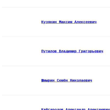
Кузякин Максим Алексеевич
Путилов Владимир Григорьевич
Шмырин Семён Николаевич
Кайгародов Александр Алексеевич