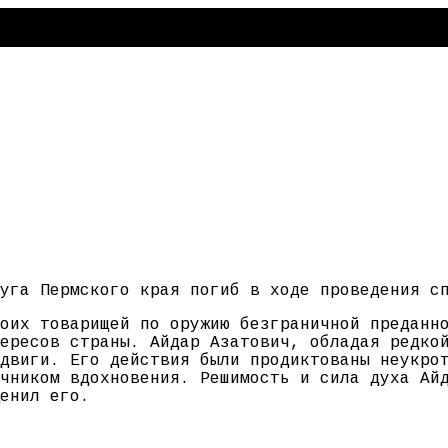
уга Пермского края погиб в ходе проведения с
оих товарищей по оружию безграничной преданн
ересов страны. Айдар Азатович, обладая редко
двиги. Его действия были продиктованы неукро
чником вдохновения. Решимость и сила духа Ай
енил его.