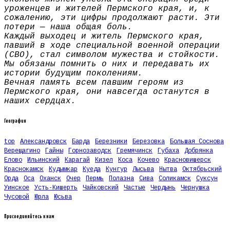
уроженцев и жителей Пермского края, и, к
сожалению, эти цифры продолжают расти. Эти
потери — наша общая боль.
Каждый выходец и житель Пермского края,
павший в ходе специальной военной операции
(СВО), стал символом мужества и стойкости.
Мы обязаны помнить о них и передавать их
истории будущим поколениям.
Вечная память всем павшим героям из
Пермского края, они навсегда останутся в
наших сердцах.
География
top
Александровск
Барда
Березники
Березовка
Большая Соснова
Верещагино
Гайны
Горнозаводск
Гремячинск
Губаха
Добрянка
Елово
Ильинский
Карагай
Кизел
Коса
Кочево
Красновишерск
Краснокамск
Кудымкар
Куеда
Кунгур
Лысьва
Нытва
Октябрьский
Орда
Оса
Оханск
Очер
Пермь
Полазна
Сива
Соликамск
Суксун
Уинское
Усть-Кишерть
Чайковский
Частые
Чердынь
Чернушка
Чусовой
Юрла
Юсьва
Присоединяйтесь к нам