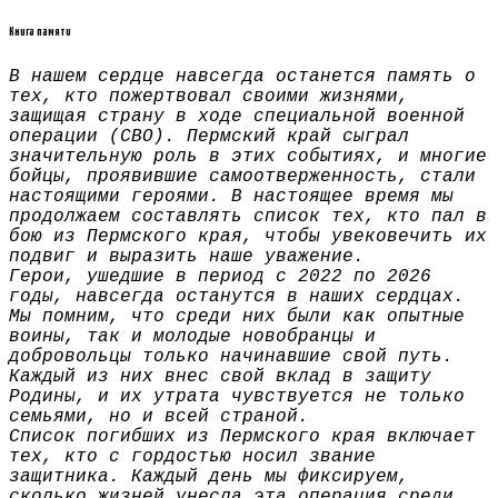
Книга памяти
В нашем сердце навсегда останется память о
тех, кто пожертвовал своими жизнями,
защищая страну в ходе специальной военной
операции (СВО). Пермский край сыграл
значительную роль в этих событиях, и многие
бойцы, проявившие самоотверженность, стали
настоящими героями. В настоящее время мы
продолжаем составлять список тех, кто пал в
бою из Пермского края, чтобы увековечить их
подвиг и выразить наше уважение.
Герои, ушедшие в период с 2022 по 2026
годы, навсегда останутся в наших сердцах.
Мы помним, что среди них были как опытные
воины, так и молодые новобранцы и
добровольцы только начинавшие свой путь.
Каждый из них внес свой вклад в защиту
Родины, и их утрата чувствуется не только
семьями, но и всей страной.
Список погибших из Пермского края включает
тех, кто с гордостью носил звание
защитника. Каждый день мы фиксируем,
сколько жизней унесла эта операция среди