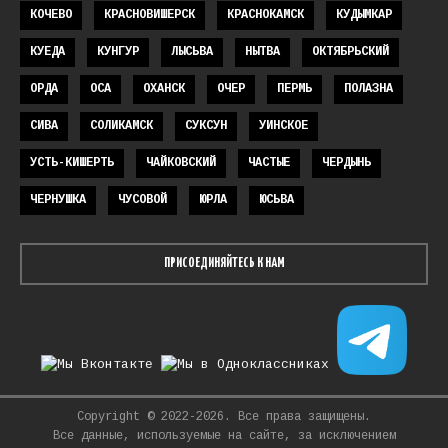
КОЧЕВО
КРАСНОВИШЕРСК
КРАСНОКАМСК
КУДЫМКАР
КУЕДА
КУНГУР
ЛЫСЬВА
НЫТВА
ОКТЯБРЬСКИЙ
ОРДА
ОСА
ОХАНСК
ОЧЕР
ПЕРМЬ
ПОЛАЗНА
СИВА
СОЛИКАМСК
СУКСУН
УИНСКОЕ
УСТЬ-КИШЕРТЬ
ЧАЙКОВСКИЙ
ЧАСТЫЕ
ЧЕРДЫНЬ
ЧЕРНУШКА
ЧУСОВОЙ
ЮРЛА
ЮСЬВА
ПРИСОЕДИНЯЙТЕСЬ К НАМ
Copyright © 2022-2026. Все права защищены.
Все данные, используемые на сайте, за исключением