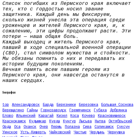
Список погибших из Пермского края включает
тех, кто с гордостью носил звание
защитника. Каждый день мы фиксируем,
сколько жизней унесла эта операция среди
уроженцев и жителей Пермского края, и, к
сожалению, эти цифры продолжают расти. Эти
потери — наша общая боль.
Каждый выходец и житель Пермского края,
павший в ходе специальной военной операции
(СВО), стал символом мужества и стойкости.
Мы обязаны помнить о них и передавать их
истории будущим поколениям.
Вечная память всем павшим героям из
Пермского края, они навсегда останутся в
наших сердцах.
География
top
Александровск
Барда
Березники
Березовка
Большая Соснова
Верещагино
Гайны
Горнозаводск
Гремячинск
Губаха
Добрянка
Елово
Ильинский
Карагай
Кизел
Коса
Кочево
Красновишерск
Краснокамск
Кудымкар
Куеда
Кунгур
Лысьва
Нытва
Октябрьский
Орда
Оса
Оханск
Очер
Пермь
Полазна
Сива
Соликамск
Суксун
Уинское
Усть-Кишерть
Чайковский
Частые
Чердынь
Чернушка