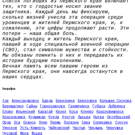
Список погибших из Пермского края включает
тех, кто с гордостью носил звание
защитника. Каждый день мы фиксируем,
сколько жизней унесла эта операция среди
уроженцев и жителей Пермского края, и, к
сожалению, эти цифры продолжают расти. Эти
потери — наша общая боль.
Каждый выходец и житель Пермского края,
павший в ходе специальной военной операции
(СВО), стал символом мужества и стойкости.
Мы обязаны помнить о них и передавать их
истории будущим поколениям.
Вечная память всем павшим героям из
Пермского края, они навсегда останутся в
наших сердцах.
География
top
Александровск
Барда
Березники
Березовка
Большая Соснова
Верещагино
Гайны
Горнозаводск
Гремячинск
Губаха
Добрянка
Елово
Ильинский
Карагай
Кизел
Коса
Кочево
Красновишерск
Краснокамск
Кудымкар
Куеда
Кунгур
Лысьва
Нытва
Октябрьский
Орда
Оса
Оханск
Очер
Пермь
Полазна
Сива
Соликамск
Суксун
Уинское
Усть-Кишерть
Чайковский
Частые
Чердынь
Чернушка
Чусовой
Юрла
Юсьва