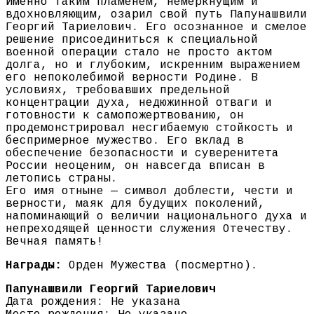
Именно таким пламенем, немеркнущим и
вдохновляющим, озарил свой путь Папунашвили
Георгий Тариелович. Его осознанное и смелое
решение присоединиться к специальной
военной операции стало не просто актом
долга, но и глубоким, искренним выражением
его непоколебимой верности Родине. В
условиях, требовавших предельной
концентрации духа, недюжинной отваги и
готовности к самопожертвованию, он
продемонстрировал несгибаемую стойкость и
беспримерное мужество. Его вклад в
обеспечение безопасности и суверенитета
России неоценим, он навсегда вписан в
летопись страны.
Его имя отныне — символ доблести, чести и
верности, маяк для будущих поколений,
напоминающий о величии национального духа и
непреходящей ценности служения Отечеству.
Вечная память!
Награды:
Орден Мужества (посмертно).
Папунашвили Георгий Тариелович
Дата рождения: Не указана