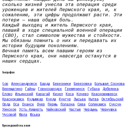
сколько жизней унесла эта операция среди
уроженцев и жителей Пермского края, и, к
сожалению, эти цифры продолжают расти. Эти
потери — наша общая боль.
Каждый выходец и житель Пермского края,
павший в ходе специальной военной операции
(СВО), стал символом мужества и стойкости.
Мы обязаны помнить о них и передавать их
истории будущим поколениям.
Вечная память всем павшим героям из
Пермского края, они навсегда останутся в
наших сердцах.
География
top
Александровск
Барда
Березники
Березовка
Большая Соснова
Верещагино
Гайны
Горнозаводск
Гремячинск
Губаха
Добрянка
Елово
Ильинский
Карагай
Кизел
Коса
Кочево
Красновишерск
Краснокамск
Кудымкар
Куеда
Кунгур
Лысьва
Нытва
Октябрьский
Орда
Оса
Оханск
Очер
Пермь
Полазна
Сива
Соликамск
Суксун
Уинское
Усть-Кишерть
Чайковский
Частые
Чердынь
Чернушка
Чусовой
Юрла
Юсьва
Присоединяйтесь к нам