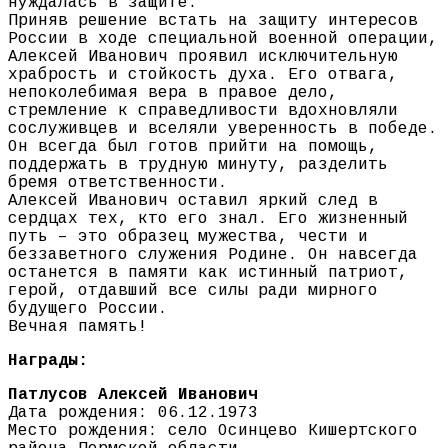
нуждалась в защите.
Приняв решение встать на защиту интересов
России в ходе специальной военной операции,
Алексей Иванович проявил исключительную
храбрость и стойкость духа. Его отвага,
непоколебимая вера в правое дело,
стремление к справедливости вдохновляли
сослуживцев и вселяли уверенность в победе.
Он всегда был готов прийти на помощь,
поддержать в трудную минуту, разделить
бремя ответственности.
Алексей Иванович оставил яркий след в
сердцах тех, кто его знал. Его жизненный
путь – это образец мужества, чести и
беззаветного служения Родине. Он навсегда
останется в памяти как истинный патриот,
герой, отдавший все силы ради мирного
будущего России.
Вечная память!
Награды:
Патлусов Алексей Иванович
Дата рождения: 06.12.1973
Место рождения: село Осинцево Кишертского