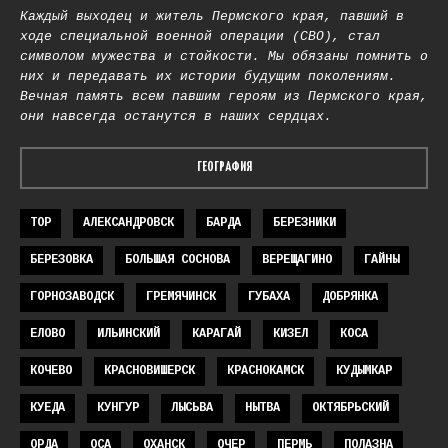
Каждый выходец и житель Пермского края, павший в
ходе специальной военной операции (СВО), стал
символом мужества и стойкости. Мы обязаны помнить о
них и передавать их истории будущим поколениям.
Вечная память всем павшим героям из Пермского края,
они навсегда останутся в наших сердцах.
ГЕОГРАФИЯ
TOP
АЛЕКСАНДРОВСК
БАРДА
БЕРЕЗНИКИ
БЕРЕЗОВКА
БОЛЬШАЯ СОСНОВА
ВЕРЕЩАГИНО
ГАЙНЫ
ГОРНОЗАВОДСК
ГРЕМЯЧИНСК
ГУБАХА
ДОБРЯНКА
ЕЛОВО
ИЛЬИНСКИЙ
КАРАГАЙ
КИЗЕЛ
КОСА
КОЧЕВО
КРАСНОВИШЕРСК
КРАСНОКАМСК
КУДЫМКАР
КУЕДА
КУНГУР
ЛЫСЬВА
НЫТВА
ОКТЯБРЬСКИЙ
ОРДА
ОСА
ОХАНСК
ОЧЕР
ПЕРМЬ
ПОЛАЗНА