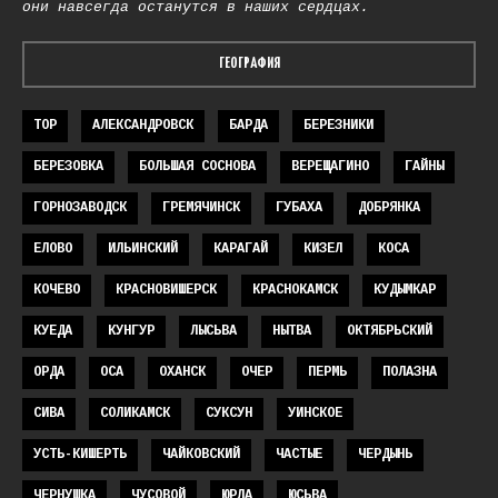
они навсегда останутся в наших сердцах.
ГЕОГРАФИЯ
TOP
АЛЕКСАНДРОВСК
БАРДА
БЕРЕЗНИКИ
БЕРЕЗОВКА
БОЛЬШАЯ СОСНОВА
ВЕРЕЩАГИНО
ГАЙНЫ
ГОРНОЗАВОДСК
ГРЕМЯЧИНСК
ГУБАХА
ДОБРЯНКА
ЕЛОВО
ИЛЬИНСКИЙ
КАРАГАЙ
КИЗЕЛ
КОСА
КОЧЕВО
КРАСНОВИШЕРСК
КРАСНОКАМСК
КУДЫМКАР
КУЕДА
КУНГУР
ЛЫСЬВА
НЫТВА
ОКТЯБРЬСКИЙ
ОРДА
ОСА
ОХАНСК
ОЧЕР
ПЕРМЬ
ПОЛАЗНА
СИВА
СОЛИКАМСК
СУКСУН
УИНСКОЕ
УСТЬ-КИШЕРТЬ
ЧАЙКОВСКИЙ
ЧАСТЫЕ
ЧЕРДЫНЬ
ЧЕРНУШКА
ЧУСОВОЙ
ЮРЛА
ЮСЬВА