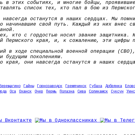
ь в этих событиях, и многие бойцы, проявивши
тавлять список тех, кто пал в бою из Пермско
 навсегда останутся в наших сердцах. Мы помн
о начинавшие свой путь. Каждый из них внес с
аной.
ех, кто с гордостью носил звание защитника. 
й Пермского края, и, к сожалению, эти цифры 
ий в ходе специальной военной операции (СВО)
и будущим поколениям.
о края, они навсегда останутся в наших сердц
Верещагино
Гайны
Горнозаводск
Гремячинск
Губаха
Добрянка
Елов
Орда
Оса
Оханск
Очер
Пермь
Полазна
Сива
Соликамск
Суксун
Уинс