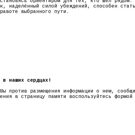
становясь ориентиром для тех, кто шёл рядом.
к, наделённый силой убеждений, способен стат
равоте выбранного пути.
 в наших сердцах!
 Вы против размещения информации о нем, сооб
нения в страницу памяти воспользуйтесь формо