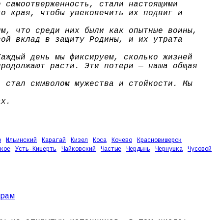
е самоотверженность, стали настоящими
го края, чтобы увековечить их подвиг и
им, что среди них были как опытные воины,
вой вклад в защиту Родины, и их утрата
Каждый день мы фиксируем, сколько жизней
продолжают расти. Эти потери — наша общая
, стал символом мужества и стойкости. Мы
ах.
о
Ильинский
Карагай
Кизел
Коса
Кочево
Красновишерск
кое
Усть-Кишерть
Чайковский
Частые
Чердынь
Чернушка
Чусовой