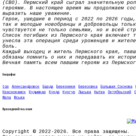
(СВО). Пермский край сыграл значительную рол
героями. В настоящее время мы продолжаем сос
выразить наше уважение.
Герои, ушедшие в период с 2022 по 2026 годы,
так и молодые новобранцы и добровольцы тольк
чувствуется не только семьями, но и всей стр
Список погибших из Пермского края включает т
унесла эта операция среди уроженцев и жителе
боль.
Каждый выходец и житель Пермского края, павш
обязаны помнить о них и передавать их истори
Вечная память всем павшим героям из Пермског
География
top
Александровск
Барда
Березники
Березовка
Большая Соснова
Краснокамск
Кудымкар
Куеда
Кунгур
Лысьва
Нытва
Октябрьский
Юрла
Юсьва
Присоединяйтесь к нам
Copyright © 2022-2026. Все права защищены.