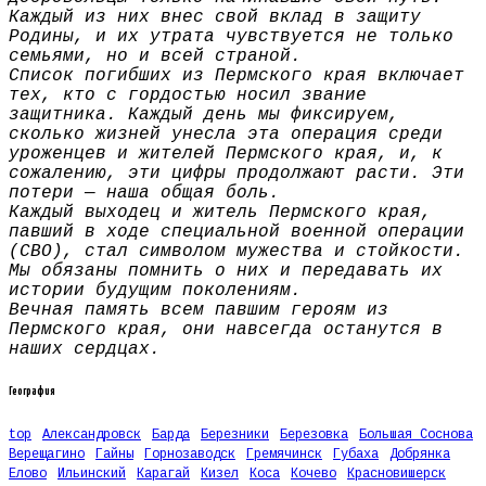
Каждый из них внес свой вклад в защиту
Родины, и их утрата чувствуется не только
семьями, но и всей страной.
Список погибших из Пермского края включает
тех, кто с гордостью носил звание
защитника. Каждый день мы фиксируем,
сколько жизней унесла эта операция среди
уроженцев и жителей Пермского края, и, к
сожалению, эти цифры продолжают расти. Эти
потери — наша общая боль.
Каждый выходец и житель Пермского края,
павший в ходе специальной военной операции
(СВО), стал символом мужества и стойкости.
Мы обязаны помнить о них и передавать их
истории будущим поколениям.
Вечная память всем павшим героям из
Пермского края, они навсегда останутся в
наших сердцах.
География
top
Александровск
Барда
Березники
Березовка
Большая Соснова
Верещагино
Гайны
Горнозаводск
Гремячинск
Губаха
Добрянка
Елово
Ильинский
Карагай
Кизел
Коса
Кочево
Красновишерск