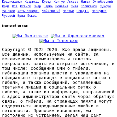
Краснокамск
Кудымкар
Куеда
Кунгур
Лысьва
Нытва
Октябрьский
Орда
Оса
Оханск
Очер
Пермь
Полазна
Сива
Соликамск
Суксун
Уинское
Усть-Кишерть
Чайковский
Частые
Чердынь
Чернушка
Чусовой
Юрла
Юсьва
Присоединяйтесь к нам
Copyright © 2022-2026. Все права защищены.
Все данные, используемые на сайте, за
исключением комментариев и текстов
некрологов, взяты из открытых источников, в
том числе: сообщения СМИ о гибели,
публикации органов власти и управления на
официальных страницах в социальных сетях о
гибели, а также сообщений, оставленных
третьими лицами в социальных сетях о
гибели, а также из информации, направляемой
в адрес администратора сайта через обратную
связь, о гибели. На страницах памяти могут
содержаться непреднамеренные ошибки и
неточности. Приносим извинения, мы
постоянно их устраняем, делая наш сайт