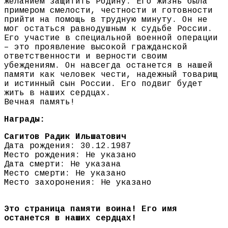
желанием защитить Родину. Его жизнь была
примером смелости, честности и готовности
прийти на помощь в трудную минуту. Он не
мог остаться равнодушным к судьбе России.
Его участие в специальной военной операции
– это проявление высокой гражданской
ответственности и верности своим
убеждениям. Он навсегда останется в нашей
памяти как человек чести, надежный товарищ
и истинный сын России. Его подвиг будет
жить в наших сердцах.
Вечная память!
Награды:
Сагитов Радик Ильшатович
Дата рождения: 30.12.1987
Место рождения: Не указано
Дата смерти: Не указана
Место смерти: Не указано
Место захоронения: Не указано
Это страница памяти воина! Его имя
останется в наших сердцах!