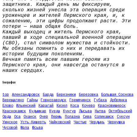
защитника. Каждый день мы фиксируем,
сколько жизней унесла эта операция среди
уроженцев и жителей Пермского края, и, к
сожалению, эти цифры продолжают расти. Эти
потери — наша общая боль.
Каждый выходец и житель Пермского края,
павший в ходе специальной военной операции
(СВО), стал символом мужества и стойкости.
Мы обязаны помнить о них и передавать их
истории будущим поколениям.
Вечная память всем павшим героям из
Пермского края, они навсегда останутся в
наших сердцах.
География
top
Александровск
Барда
Березники
Березовка
Большая Соснова
Верещагино
Гайны
Горнозаводск
Гремячинск
Губаха
Добрянка
Елово
Ильинский
Карагай
Кизел
Коса
Кочево
Красновишерск
Краснокамск
Кудымкар
Куеда
Кунгур
Лысьва
Нытва
Октябрьский
Орда
Оса
Оханск
Очер
Пермь
Полазна
Сива
Соликамск
Суксун
Уинское
Усть-Кишерть
Чайковский
Частые
Чердынь
Чернушка
Чусовой
Юрла
Юсьва