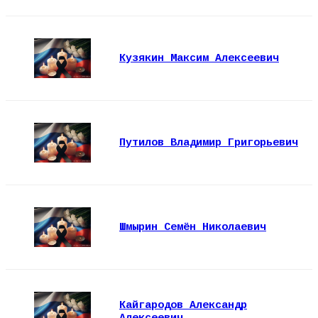
Кузякин Максим Алексеевич
Путилов Владимир Григорьевич
Шмырин Семён Николаевич
Кайгародов Александр