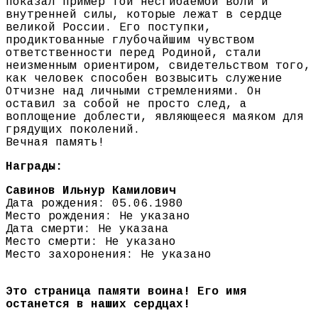
показал пример той несгибаемой воли и
внутренней силы, которые лежат в сердце
великой России. Его поступки,
продиктованные глубочайшим чувством
ответственности перед Родиной, стали
неизменным ориентиром, свидетельством того,
как человек способен возвысить служение
Отчизне над личными стремлениями. Он
оставил за собой не просто след, а
воплощение доблести, являющееся маяком для
грядущих поколений.
Вечная память!
Награды:
Савинов Ильнур Камилович
Дата рождения: 05.06.1980
Место рождения: Не указано
Дата смерти: Не указана
Место смерти: Не указано
Место захоронения: Не указано
Это страница памяти воина! Его имя
останется в наших сердцах!