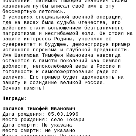
поколений. Шалимов Тимофей Иванович своим
жизненным путём вписал своё имя в эту
бессмертную летопись.
В условиях специальной военной операции,
где на весах была судьба Отечества, его
действия стали воплощением безграничного
патриотизма и несгибаемой воли. Он стоял на
защите интересов Родины, укрепляя её
суверенитет и будущее, демонстрируя пример
истинного героизма и глубокой преданности.
Имя Шалимова Тимофея Ивановича навсегда
останется в памяти поколений как символ
доблести, непоколебимой веры в Россию и
готовности к самопожертвованию ради её
величия. Его пример будет вдохновлять на
защиту и созидание великой России.
Вечная память!
Награды:
Шалимов Тимофей Иванович
Дата рождения: 05.03.1996
Место рождения: село Токари
Дата смерти: Не указана
Место смерти: Не указано