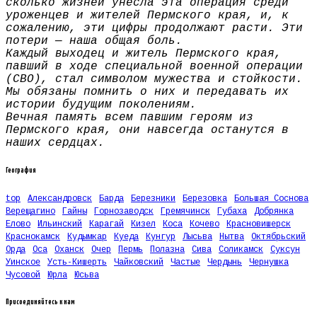
сколько жизней унесла эта операция среди
уроженцев и жителей Пермского края, и, к
сожалению, эти цифры продолжают расти. Эти
потери — наша общая боль.
Каждый выходец и житель Пермского края,
павший в ходе специальной военной операции
(СВО), стал символом мужества и стойкости.
Мы обязаны помнить о них и передавать их
истории будущим поколениям.
Вечная память всем павшим героям из
Пермского края, они навсегда останутся в
наших сердцах.
География
top
Александровск
Барда
Березники
Березовка
Большая Соснова
Верещагино
Гайны
Горнозаводск
Гремячинск
Губаха
Добрянка
Елово
Ильинский
Карагай
Кизел
Коса
Кочево
Красновишерск
Краснокамск
Кудымкар
Куеда
Кунгур
Лысьва
Нытва
Октябрьский
Орда
Оса
Оханск
Очер
Пермь
Полазна
Сива
Соликамск
Суксун
Уинское
Усть-Кишерть
Чайковский
Частые
Чердынь
Чернушка
Чусовой
Юрла
Юсьва
Присоединяйтесь к нам