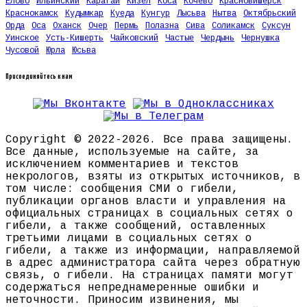
Елово
Ильинский
Карагай
Кизел
Коса
Кочево
Красновишерск
Краснокамск
Кудымкар
Куеда
Кунгур
Лысьва
Нытва
Октябрьский
Орда
Оса
Оханск
Очер
Пермь
Полазна
Сива
Соликамск
Суксун
Уинское
Усть-Кишерть
Чайковский
Частые
Чердынь
Чернушка
Чусовой
Юрла
Юсьва
Присоединяйтесь к нам
Copyright © 2022-2026. Все права защищены.
Все данные, используемые на сайте, за
исключением комментариев и текстов
некрологов, взяты из открытых источников, в
том числе: сообщения СМИ о гибели,
публикации органов власти и управления на
официальных страницах в социальных сетях о
гибели, а также сообщений, оставленных
третьими лицами в социальных сетях о
гибели, а также из информации, направляемой
в адрес администратора сайта через обратную
связь, о гибели. На страницах памяти могут
содержаться непреднамеренные ошибки и
неточности. Приносим извинения, мы