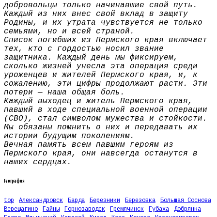
добровольцы только начинавшие свой путь.
Каждый из них внес свой вклад в защиту
Родины, и их утрата чувствуется не только
семьями, но и всей страной.
Список погибших из Пермского края включает
тех, кто с гордостью носил звание
защитника. Каждый день мы фиксируем,
сколько жизней унесла эта операция среди
уроженцев и жителей Пермского края, и, к
сожалению, эти цифры продолжают расти. Эти
потери — наша общая боль.
Каждый выходец и житель Пермского края,
павший в ходе специальной военной операции
(СВО), стал символом мужества и стойкости.
Мы обязаны помнить о них и передавать их
истории будущим поколениям.
Вечная память всем павшим героям из
Пермского края, они навсегда останутся в
наших сердцах.
География
top
Александровск
Барда
Березники
Березовка
Большая Соснова
Верещагино
Гайны
Горнозаводск
Гремячинск
Губаха
Добрянка