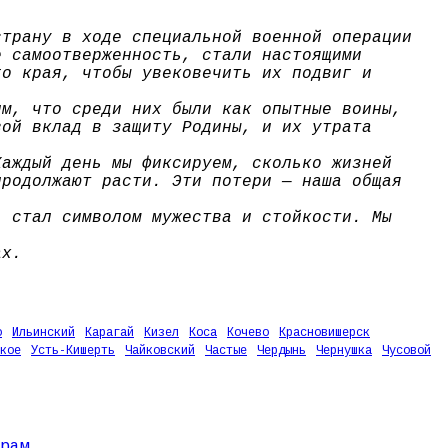
страну в ходе специальной военной операции
е самоотверженность, стали настоящими
го края, чтобы увековечить их подвиг и
им, что среди них были как опытные воины,
вой вклад в защиту Родины, и их утрата
Каждый день мы фиксируем, сколько жизней
продолжают расти. Эти потери — наша общая
, стал символом мужества и стойкости. Мы
ах.
о
Ильинский
Карагай
Кизел
Коса
Кочево
Красновишерск
кое
Усть-Кишерть
Чайковский
Частые
Чердынь
Чернушка
Чусовой