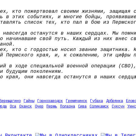
ех, кто пожертвовал своими жизнями, защищая 
ь в этих событиях, и многие бойцы, проявивши
тавлять список тех, кто пал в бою из Пермско
 навсегда останутся в наших сердцах. Мы помн
о начинавшие свой путь. Каждый из них внес с
аной.
ех, кто с гордостью носил звание защитника. 
й Пермского края, и, к сожалению, эти цифры 
ий в ходе специальной военной операции (СВО)
и будущим поколениям.
о края, они навсегда останутся в наших сердц
Верещагино
Гайны
Горнозаводск
Гремячинск
Губаха
Добрянка
Елов
Орда
Оса
Оханск
Очер
Пермь
Полазна
Сива
Соликамск
Суксун
Уинс