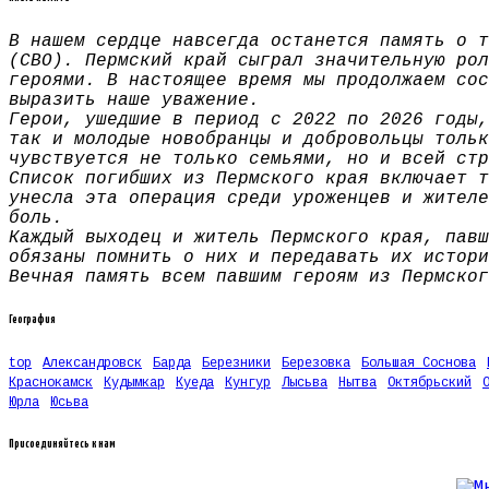
В нашем сердце навсегда останется память о т
(СВО). Пермский край сыграл значительную рол
героями. В настоящее время мы продолжаем сос
выразить наше уважение.
Герои, ушедшие в период с 2022 по 2026 годы,
так и молодые новобранцы и добровольцы тольк
чувствуется не только семьями, но и всей стр
Список погибших из Пермского края включает т
унесла эта операция среди уроженцев и жителе
боль.
Каждый выходец и житель Пермского края, павш
обязаны помнить о них и передавать их истори
Вечная память всем павшим героям из Пермског
География
top
Александровск
Барда
Березники
Березовка
Большая Соснова
Краснокамск
Кудымкар
Куеда
Кунгур
Лысьва
Нытва
Октябрьский
Юрла
Юсьва
Присоединяйтесь к нам