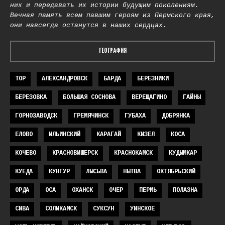
них и передавать их истории будущим поколениям.
Вечная память всем павшим героям из Пермского края,
они навсегда останутся в наших сердцах.
ГЕОГРАФИЯ
TOP
АЛЕКСАНДРОВСК
БАРДА
БЕРЕЗНИКИ
БЕРЕЗОВКА
БОЛЬШАЯ СОСНОВА
ВЕРЕЩАГИНО
ГАЙНЫ
ГОРНОЗАВОДСК
ГРЕМЯЧИНСК
ГУБАХА
ДОБРЯНКА
ЕЛОВО
ИЛЬИНСКИЙ
КАРАГАЙ
КИЗЕЛ
КОСА
КОЧЕВО
КРАСНОВИШЕРСК
КРАСНОКАМСК
КУДЫМКАР
КУЕДА
КУНГУР
ЛЫСЬВА
НЫТВА
ОКТЯБРЬСКИЙ
ОРДА
ОСА
ОХАНСК
ОЧЕР
ПЕРМЬ
ПОЛАЗНА
СИВА
СОЛИКАМСК
СУКСУН
УИНСКОЕ