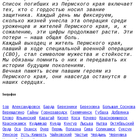
Список погибших из Пермского края включает
тех, кто с гордостью носил звание
защитника. Каждый день мы фиксируем,
сколько жизней унесла эта операция среди
уроженцев и жителей Пермского края, и, к
сожалению, эти цифры продолжают расти. Эти
потери — наша общая боль.
Каждый выходец и житель Пермского края,
павший в ходе специальной военной операции
(СВО), стал символом мужества и стойкости.
Мы обязаны помнить о них и передавать их
истории будущим поколениям.
Вечная память всем павшим героям из
Пермского края, они навсегда останутся в
наших сердцах.
География
top
Александровск
Барда
Березники
Березовка
Большая Соснова
Верещагино
Гайны
Горнозаводск
Гремячинск
Губаха
Добрянка
Елово
Ильинский
Карагай
Кизел
Коса
Кочево
Красновишерск
Краснокамск
Кудымкар
Куеда
Кунгур
Лысьва
Нытва
Октябрьский
Орда
Оса
Оханск
Очер
Пермь
Полазна
Сива
Соликамск
Суксун
Уинское
Усть-Кишерть
Чайковский
Частые
Чердынь
Чернушка