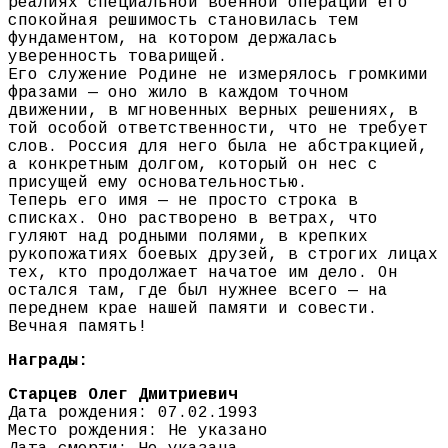
реалиях специальной военной операции его
спокойная решимость становилась тем
фундаментом, на котором держалась
уверенность товарищей.
Его служение Родине не измерялось громкими
фразами — оно жило в каждом точном
движении, в мгновенных верных решениях, в
той особой ответственности, что не требует
слов. Россия для него была не абстракцией,
а конкретным долгом, который он нес с
присущей ему основательностью.
Теперь его имя — не просто строка в
списках. Оно растворено в ветрах, что
гуляют над родными полями, в крепких
рукопожатиях боевых друзей, в строгих лицах
тех, кто продолжает начатое им дело. Он
остался там, где был нужнее всего — на
переднем крае нашей памяти и совести.
Вечная память!
Награды:
Старцев Олег Дмитриевич
Дата рождения: 07.02.1993
Место рождения: Не указано