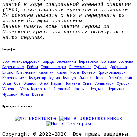
павший в ходе специальной военной операции
(СВО), стал символом мужества и стойкости.
Мы обязаны помнить о них и передавать их
истории будущим поколениям.
Вечная память всем павшим героям из
Пермского края, они навсегда останутся в
наших сердцах.
География
top
Александровск
Барда
Березники
Березовка
Большая Соснова
Верещагино
Гайны
Горнозаводск
Гремячинск
Губаха
Добрянка
Елово
Ильинский
Карагай
Кизел
Коса
Кочево
Красновишерск
Краснокамск
Кудымкар
Куеда
Кунгур
Лысьва
Нытва
Октябрьский
Орда
Оса
Оханск
Очер
Пермь
Полазна
Сива
Соликамск
Суксун
Уинское
Усть-Кишерть
Чайковский
Частые
Чердынь
Чернушка
Чусовой
Юрла
Юсьва
Присоединяйтесь к нам
Copyright © 2022-2026. Все права защищены.