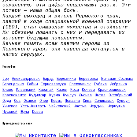
сожалению, эти цифры продолжают расти. Эти
потери — наша общая боль.
Каждый выходец и житель Пермского края,
павший в ходе специальной военной операции
(СВО), стал символом мужества и стойкости.
Мы обязаны помнить о них и передавать их
истории будущим поколениям.
Вечная память всем павшим героям из
Пермского края, они навсегда останутся в
наших сердцах.
География
top
Александровск
Барда
Березники
Березовка
Большая Соснова
Верещагино
Гайны
Горнозаводск
Гремячинск
Губаха
Добрянка
Елово
Ильинский
Карагай
Кизел
Коса
Кочево
Красновишерск
Краснокамск
Кудымкар
Куеда
Кунгур
Лысьва
Нытва
Октябрьский
Орда
Оса
Оханск
Очер
Пермь
Полазна
Сива
Соликамск
Суксун
Уинское
Усть-Кишерть
Чайковский
Частые
Чердынь
Чернушка
Чусовой
Юрла
Юсьва
Присоединяйтесь к нам