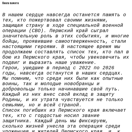
Книга памяти
В нашем сердце навсегда останется память о
тех, кто пожертвовал своими жизнями,
защищая страну в ходе специальной военной
операции (СВО). Пермский край сыграл
значительную роль в этих событиях, и многие
бойцы, проявившие самоотверженность, стали
настоящими героями. В настоящее время мы
продолжаем составлять список тех, кто пал в
бою из Пермского края, чтобы увековечить их
подвиг и выразить наше уважение.
Герои, ушедшие в период с 2022 по 2026
годы, навсегда останутся в наших сердцах.
Мы помним, что среди них были как опытные
воины, так и молодые новобранцы и
добровольцы только начинавшие свой путь.
Каждый из них внес свой вклад в защиту
Родины, и их утрата чувствуется не только
семьями, но и всей страной.
Список погибших из Пермского края включает
тех, кто с гордостью носил звание
защитника. Каждый день мы фиксируем,
сколько жизней унесла эта операция среди
уроженцев и жителей Пермского края, и, к