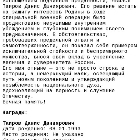
воплощением подлинной преданности, явился
Таиров Данис Даниярович. Его решение встать
на защиту интересов Родины в ходе
специальной военной операции было
продиктовано нерушимым внутренним
убеждением и глубоким пониманием своего
предназначения. В обстоятельствах,
требовавших предельной отваги и
самоотверженности, он показал себя примером
исключительной стойкости и беспримерного
мужества, внося свой вклад в укрепление
величия и суверенитета России.
Его имя отныне — это не просто строка в
истории, а немеркнущий маяк, освещающий
путь новым поколениям и утверждающий
незыблемость национального духа,
вдохновляющий на верность и служение
Отечеству.
Вечная память!
Награды:
Таиров Данис Даниярович
Дата рождения: 08.01.1993
Место рождения: Не указано