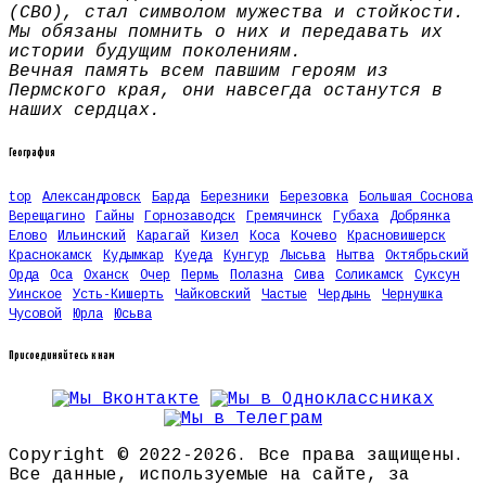
(СВО), стал символом мужества и стойкости.
Мы обязаны помнить о них и передавать их
истории будущим поколениям.
Вечная память всем павшим героям из
Пермского края, они навсегда останутся в
наших сердцах.
География
top
Александровск
Барда
Березники
Березовка
Большая Соснова
Верещагино
Гайны
Горнозаводск
Гремячинск
Губаха
Добрянка
Елово
Ильинский
Карагай
Кизел
Коса
Кочево
Красновишерск
Краснокамск
Кудымкар
Куеда
Кунгур
Лысьва
Нытва
Октябрьский
Орда
Оса
Оханск
Очер
Пермь
Полазна
Сива
Соликамск
Суксун
Уинское
Усть-Кишерть
Чайковский
Частые
Чердынь
Чернушка
Чусовой
Юрла
Юсьва
Присоединяйтесь к нам
Copyright © 2022-2026. Все права защищены.
Все данные, используемые на сайте, за