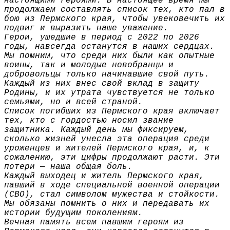
настоящими героями. В настоящее время мы
продолжаем составлять список тех, кто пал в
бою из Пермского края, чтобы увековечить их
подвиг и выразить наше уважение.
Герои, ушедшие в период с 2022 по 2026
годы, навсегда останутся в наших сердцах.
Мы помним, что среди них были как опытные
воины, так и молодые новобранцы и
добровольцы только начинавшие свой путь.
Каждый из них внес свой вклад в защиту
Родины, и их утрата чувствуется не только
семьями, но и всей страной.
Список погибших из Пермского края включает
тех, кто с гордостью носил звание
защитника. Каждый день мы фиксируем,
сколько жизней унесла эта операция среди
уроженцев и жителей Пермского края, и, к
сожалению, эти цифры продолжают расти. Эти
потери — наша общая боль.
Каждый выходец и житель Пермского края,
павший в ходе специальной военной операции
(СВО), стал символом мужества и стойкости.
Мы обязаны помнить о них и передавать их
истории будущим поколениям.
Вечная память всем павшим героям из