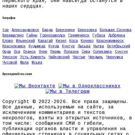
Пермского края, они навсегда останутся в
наших сердцах.
География
top
Александровск
Барда
Березники
Березовка
Большая Соснова
Верещагино
Гайны
Горнозаводск
Гремячинск
Губаха
Добрянка
Елово
Ильинский
Карагай
Кизел
Коса
Кочево
Красновишерск
Краснокамск
Кудымкар
Куеда
Кунгур
Лысьва
Нытва
Октябрьский
Орда
Оса
Оханск
Очер
Пермь
Полазна
Сива
Соликамск
Суксун
Уинское
Усть-Кишерть
Чайковский
Частые
Чердынь
Чернушка
Чусовой
Юрла
Юсьва
Присоединяйтесь к нам
Copyright © 2022-2026. Все права защищены.
Все данные, используемые на сайте, за
исключением комментариев и текстов
некрологов, взяты из открытых источников, в
том числе: сообщения СМИ о гибели,
публикации органов власти и управления на
официальных страницах в социальных сетях о