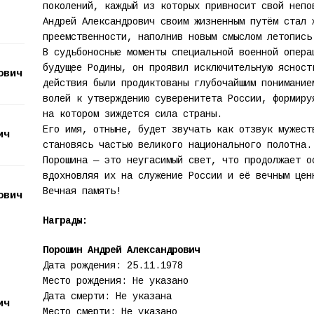
поколений, каждый из которых привносит свой непо
Андрей Александрович своим жизненным путём стал 
преемственности, наполнив новым смыслом летопись
В судьбоносные моменты специальной военной опера
будущее Родины, он проявил исключительную ясност
ович
действия были продиктованы глубочайшим понимание
волей к утверждению суверенитета России, формиру
на котором зиждется сила страны.
Его имя, отныне, будет звучать как отзвук мужест
ич
становясь частью великого национального полотна.
Порошина — это неугасимый свет, что продолжает о
вдохновляя их на служение России и её вечным цен
Вечная память!
ович
Награды:
Порошин Андрей Александрович
Дата рождения: 25.11.1978
Место рождения: Не указано
Дата смерти: Не указана
ич
Место смерти: Не указано