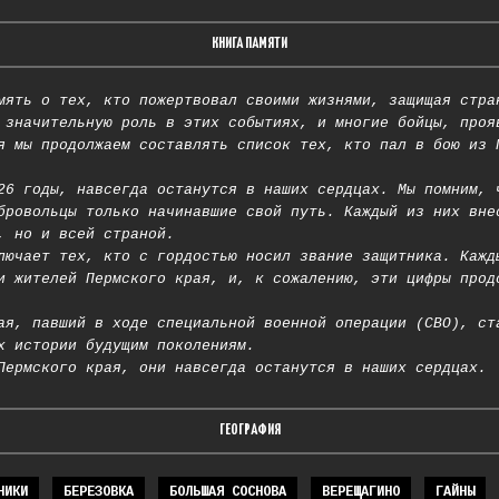
КНИГА ПАМЯТИ
мять о тех, кто пожертвовал своими жизнями, защищая стра
 значительную роль в этих событиях, и многие бойцы, проя
я мы продолжаем составлять список тех, кто пал в бою из 
26 годы, навсегда останутся в наших сердцах. Мы помним, 
бровольцы только начинавшие свой путь. Каждый из них вне
, но и всей страной.
лючает тех, кто с гордостью носил звание защитника. Кажд
и жителей Пермского края, и, к сожалению, эти цифры прод
ая, павший в ходе специальной военной операции (СВО), ст
х истории будущим поколениям.
Пермского края, они навсегда останутся в наших сердцах.
ГЕОГРАФИЯ
НИКИ
БЕРЕЗОВКА
БОЛЬШАЯ СОСНОВА
ВЕРЕЩАГИНО
ГАЙНЫ