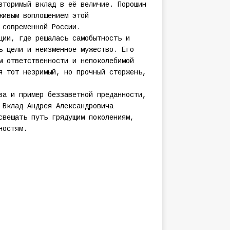
вторимый вклад в её величие. Порошин
живым воплощением этой
 современной России.
ции, где решалась самобытность и
ь цели и неизменное мужество. Его
м ответственности и непоколебимой
я тот незримый, но прочный стержень,
ва и пример беззаветной преданности,
 Вклад Андрея Александровича
свещать путь грядущим поколениям,
ностям.